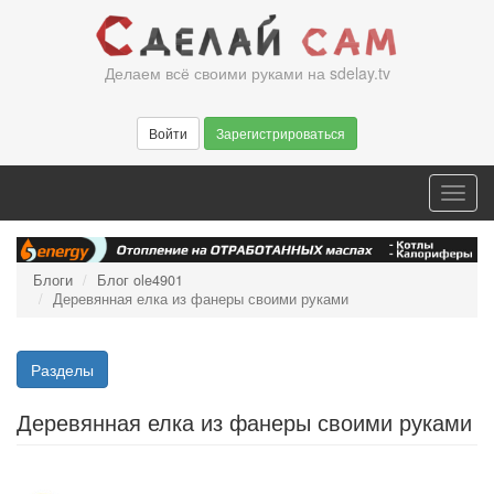
Перейти
к
основному
Делаем всё своими руками на sdelay.tv
содержанию
Войти
Зарегистрироваться
Toggl
navig
Блоги
Блог ole4901
Деревянная елка из фанеры своими руками
Разделы
Деревянная елка из фанеры своими руками