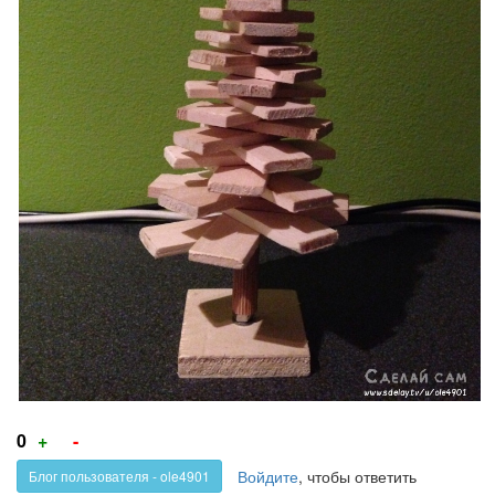
Голос
Голос
0
+
-
за!
против!
Войдите
, чтобы ответить
Блог пользователя - ole4901