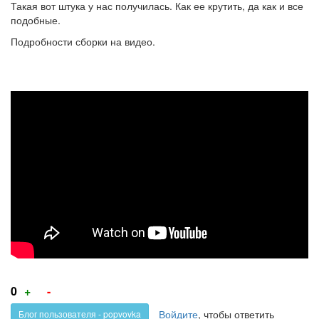
Такая вот штука у нас получилась. Как ее крутить, да как и все
подобные.
Подробности сборки на видео.
СПИННЕР.
КАК
СДЕЛАТЬ.
DIY.
Голос
Голос
0
+
-
за!
против!
Войдите
, чтобы ответить
Блог пользователя - popvovka