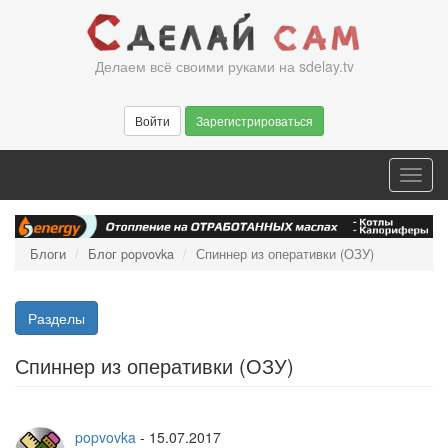
Перейти
к
основному
Делаем всё своими руками на sdelay.tv
содержанию
Войти
Зарегистрироваться
Toggl
navig
Блоги
Блог popvovka
Спиннер из оперативки (ОЗУ)
Разделы
Спиннер из оперативки (ОЗУ)
popvovka
-
15.07.2017