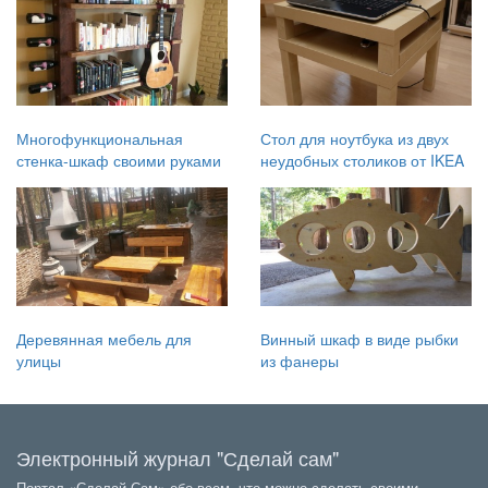
Многофункциональная
Стол для ноутбука из двух
стенка-шкаф своими руками
неудобных столиков от IKEA
Деревянная мебель для
Винный шкаф в виде рыбки
улицы
из фанеры
Электронный журнал "Сделай сам"