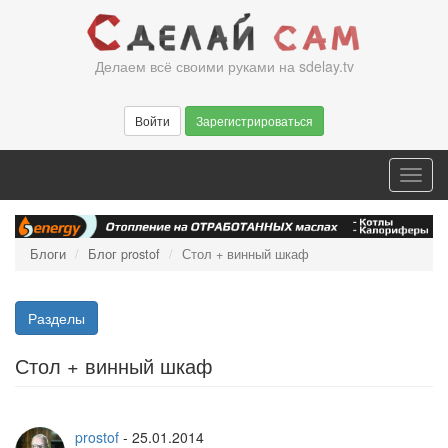
Перейти
к
основному
Делаем всё своими руками на sdelay.tv
содержанию
Войти
Зарегистрироваться
Toggl
navig
Блоги
Блог prostof
Стол + винный шкаф
Разделы
Стол + винный шкаф
prostof
-
25.01.2014