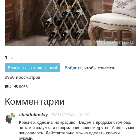
Голос
Голос
1
+
-
за!
против!
Войдите
, чтобы ответить
Блог пользователя - prostof
9966 просмотров
4 |
9966
Комментарии
stasdolinskiy
, 26/01/2014 в 19:13
Красиво, однозначно красиво. Видел в продаже стол-бар,
но там и задумка и оформление совсем другое. А здесь мне
понравилось. Действительно можно сделать своими
руками.