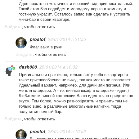
Идея просто на «отлично» и внешний вид привлекательный.
Такой стол-бар подойдет и молодому парню в комнату и
гостиную украсит. Осталось запас вин сделать и устроить
мини-бар в своей квартире.
Войдите
, чтобы ответить
prostof
, 26/01/2014 в 21:55
Флаг вакм в руки
Войдите
, чтобы ответить
dash888
, 28/01/2014 в 10:32
Оригинально и практично, только вот у себя в квартире я
такое приспособление не вижу, так как место не позволяет.
Идеальный вариант, например, для дачи или погреба. Или
же для кладовой. А что, винный шкаф в кладовке - идея:)
Любителям винной коллекции Ваша идея точно придется по
вкусу. Тем более, можно разнообразить и хранить там не
только вино, а различные алкогольные напитки, тогда
получится полный бар.
Войдите
, чтобы ответить
prostof
, 28/01/2014 в 10:52
Вы правильно определили место винной коллекции