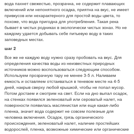
вода пахнет свежестью, прозрачна, не содержит плавающих
включений или непонятного осадка, приятна на вкус, не имеет
привкусов или нехарактерного для простой воды цвета, то
похоже, что вода пригодна для употребления. Такая река
бывает в чистых родниках в экологически чистых зонах. Но не
каждому удается добывать себе питьевую воду в таких
заповедных местах.
шаг 2
Все же не каждую воду нужно сразу пробовать на вкус. Для
определения качества воды из неизвестных природных
источников можно воспользоваться следующим способом.
Используем прозрачную тару не менее 3-5 л. Наливаем
емкость и оставляем отстаиваться в теневом месте на 4-5
дней, накрыв сверху любой крышкой, чтобы не попал мусор.
Потом достаем и смотрим на свет. Если на дно выпал осадок,
на стенках появился зеленоватый или сероватый налет, на
поверхности появилась маслянистая или еще какая-либо
пленка, значит вода содержит не совсем полезные для
человека включения. Осадок, грязь органического
происхождения, зеленоватый налет, наличие простейших
водорослей, пленка, возможные химические или органические