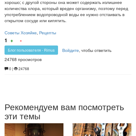
хорошо; с другой стороны она может содержать излишнее
количества хлора, который вреден организму, поэтому перед
употреблением водопроводной воды ее нужно отстаивать в
открытом сосуде или кипятить.
Советы Хозяйке
,
Рецепты
Голос
Голос
1
+
-
за!
против!
Войдите
, чтобы ответить
Блог пользователя - Rimus
24768 просмотров
0 |
24768
Рекомендуем вам посмотреть
эти темы