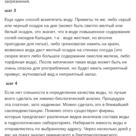
загрязнения.
шаг 3
Еще один способ вскипятить воду. Приметы те же: либо серый
или черный осадок на дне (может быть светло-желтый или
белый осадок, это значит, что в воде повышенное содержание
солей-оксидов Кальция, т.е . вода жесткая, но вполне
пригодная для питья), либо грязноватая накипь на краях,
возможно вода даст желтый осадок на стенках сосуда (это
скорее всего либо большое содержание окислов железа, либо
торфяная вода). После кипячения такая вода может быть не
очень опасна для употребления, но будет иметь неприятный
привкус, мутноватый вид и неприятный запах.
шаг 4
Если нет спешности в определении качества воды, то лучше
всего сделать ее химико-биологический анализ. Процедура
эта платная, зато надежная. Можно сделать это в ближайшей
санэпидемстанции. Помимо этого существуют фирмы,
которые предлагают различные видов анализов состава воды
в гидрологических лабораториях. Набираете емкость воды и
отправляетесь по выбранному адресу. Через несколько дней у
вас на руках анализ химического и бактериологического