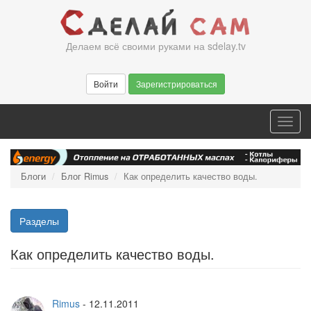
Перейти
к
основному
Делаем всё своими руками на sdelay.tv
содержанию
Войти
Зарегистрироваться
Toggl
navig
Блоги
Блог Rimus
Как определить качество воды.
Разделы
Как определить качество воды.
Rimus
-
12.11.2011