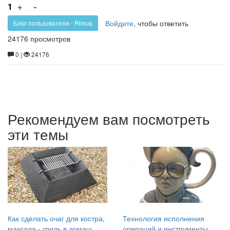
Голос
Голос
1
+
-
за!
против!
Войдите
, чтобы ответить
Блог пользователя - Rimus
24176 просмотров
0 |
24176
Рекомендуем вам посмотреть
эти темы
Как сделать очаг для костра,
Технология исполнения
мангала - гриль в домаш...
операций и инструменты