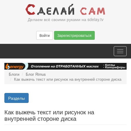
Перейти
к
основному
Делаем всё своими руками на sdelay.tv
содержанию
Войти
Зарегистрироваться
Toggl
navig
Блоги
Блог Rimus
Как выжечь текст или рисунок на внутренней стороне диска
Разделы
Как выжечь текст или рисунок на
внутренней стороне диска