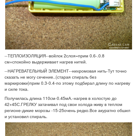
--ТЕПЛОИЗОЛЯЦИЯ--войлок 2слоя=прим 0.6-.0.8
см+спокойно выдерживает нагрев нитей.
--НАГРЕВАТЕЛЬНЫЙ ЭЛЕМЕНТ--нихромовая нить-Тут точно
сказать не могу сечение..(старая спираль без
маркировки)прим 0.3-0.4-по этому подбирал длину по нагреву
и силе тока.
Получилась длина 110см-0.45мА.-нагрев в холостую до
42+45С.ГРЕЛКУ затачивал под свои холода-живу в теплом
регионе-дикие морозы -15-25очень редко.Все акуратно обшил
и установил спираль.