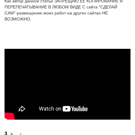
Как автор данной статьи ЗАПРЕЩАЮ ЕЕ КОПИРОВАНИЕ И
ПЕРЕПЕЧАТЫВАНИЕ В ЛЮБОМ ВИДЕ С сайта *СДЕЛАЙ
САМ*-размещение моих работ на других сайтах-НЕ
ВОЗМОЖНО.
ГРЕЛКА
ДЛЯ
РУК*своими
руками*
ЭЛЕКТРИЧЕСКАЯ*3-
5
часов-
на
одном
Голос
Голос
3
+
-