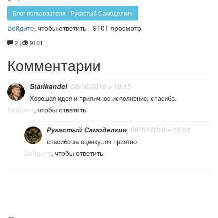
за!
против!
аккумуляторе
Блог пользователя - Рукастый Самоделкин
Войдите
, чтобы ответить
9101 просмотр
2 |
9101
Комментарии
Starikandel
, 08/10/2016 в 10:15
Хорошая идея и приличное исполнение, спасибо.
Войдите
, чтобы ответить
Рукастый Самоделкин
, 08/10/2016 в 19:04
спасибо за оценку..оч приятно
Войдите
, чтобы ответить