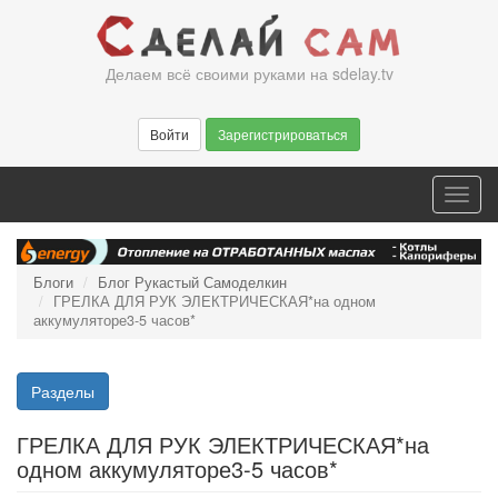
Перейти
к
основному
Делаем всё своими руками на sdelay.tv
содержанию
Войти
Зарегистрироваться
Toggl
navig
Блоги
Блог Рукастый Самоделкин
ГРЕЛКА ДЛЯ РУК ЭЛЕКТРИЧЕСКАЯ*на одном
аккумуляторе3-5 часов*
Разделы
ГРЕЛКА ДЛЯ РУК ЭЛЕКТРИЧЕСКАЯ*на
одном аккумуляторе3-5 часов*