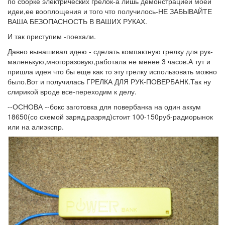
по сборке электрических грелок-а лишь демонстрацией моей
идеи,ее вооплощения и того что получилось-НЕ ЗАБЫВАЙТЕ
ВАША БЕЗОПАСНОСТЬ В ВАШИХ РУКАХ.
И так приступим -поехали.
Давно вынашивал идею - сделать компактную грелку для рук-
маленькую,многоразовую,работала не менее 3 часов.А тут и
пришла идея что бы еще как то эту грелку использовать можно
было.Вот и получилась ГРЕЛКА ДЛЯ РУК-ПОВЕРБАНК.Так ну
слирикой вроде все-переходим к делу.
--ОСНОВА --бокс заготовка для повербанка на один аккум
18650(со схемой заряд,разряд)стоит 100-150руб-радиорынок
или на алиэкспр.