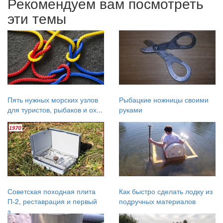
Рекомендуем вам посмотреть
эти темы
Пять нужных морских узлов
Рыбацкие ножницы своими
для туристов, рыбаков и ох...
руками
Советская походная плита
Как быстро сделать лодку из
П-2, реставрация и первый
подручных материалов
з...