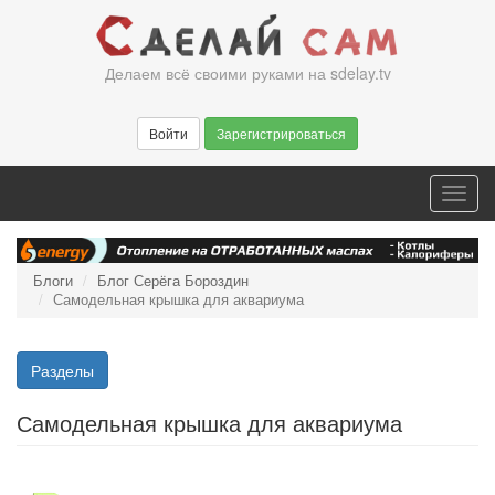
Перейти
к
основному
Делаем всё своими руками на sdelay.tv
содержанию
Войти
Зарегистрироваться
Toggl
navig
Блоги
Блог Серёга Бороздин
Самодельная крышка для аквариума
Разделы
Самодельная крышка для аквариума