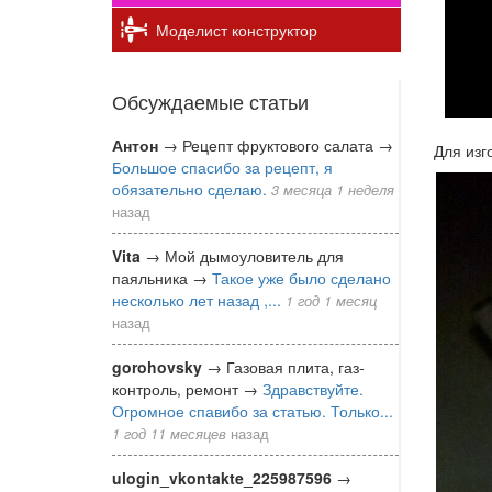
Моделист конструктор
Обсуждаемые статьи
Антон
→
Рецепт фруктового салата
→
Для изг
Большое спасибо за рецепт, я
обязательно сделаю.
3 месяца 1 неделя
назад
Vita
→
Мой дымоуловитель для
паяльника
→
Такое уже было сделано
несколько лет назад ,...
1 год 1 месяц
назад
gorohovsky
→
Газовая плита, газ-
контроль, ремонт
→
Здравствуйте.
Огромное спавибо за статью. Только...
1 год 11 месяцев
назад
ulogin_vkontakte_225987596
→