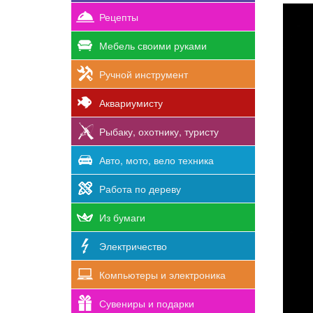
Рецепты
Мебель своими руками
Ручной инструмент
Аквариумисту
Рыбаку, охотнику, туристу
Авто, мото, вело техника
Работа по дереву
Из бумаги
Электричество
Компьютеры и электроника
Сувениры и подарки