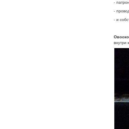
- патро
- провод
- и соб
Овоско
внутри 