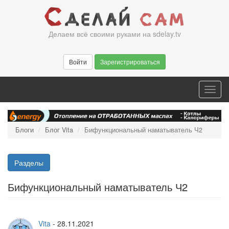
Перейти
к
основному
Делаем всё своими руками на sdelay.tv
содержанию
Войти
Зарегистрироваться
Toggl
navig
Блоги
Блог Vita
Бифункциональный наматыватель Ч2
Разделы
Бифункциональный наматыватель Ч2
Vita
-
28.11.2021