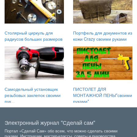
Столярный циркуль для
Портфель для документов из
радиусов больших размеров
кожи Crazy своими руками
Самодельный установщик
ПИСТОЛЕТ ДЛЯ
резьбовых заклепок своими
МОНТАЖНОЙ ПЕНЫ*своими
рук...
руками*
Электронный журнал "Сделай сам"
Портал «Сделай Сам» обо всем, что можно сделать своими
руками. Инструкции, мастер-классы, советы и руководства