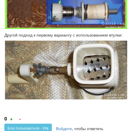
Другой подход к первому варианту с использованием втулки:
Голос
Голос
0
+
-
за!
против!
Войдите
, чтобы ответить
Блог пользователя - Vita