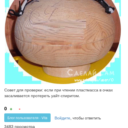
Совет для проверки: если при чтении пластмасса в очках
засаливается протереть уайт-спиритом.
Голос
Голос
0
+
-
за!
против!
Войдите
, чтобы ответить
Блог пользователя - Vita
3483 просмотра