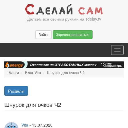
Перейти
к
основному
Делаем всё своими руками на sdelay.tv
содержанию
Войти
Зарегистрироваться
Toggl
navig
Блоги
Блог Vita
Шнурок для очков Ч2
Разделы
Шнурок для очков Ч2
Vita
-
13.07.2020