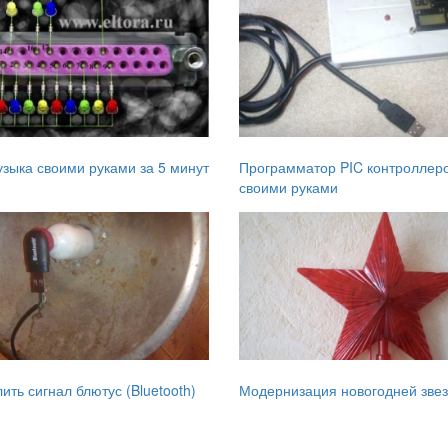
зыка своими руками за 5 минут
Программатор PIC контроллер
своими руками
лить сигнал блютус (Bluetooth)
Модернизация новогодней зве