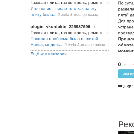
Газовая плита, газ-контроль, ремонт
→
По сути
Уточнение - после того как на эту
раздела
плиту была...
3 года 3 месяца
назад
пята" д
Для про
ulogin_vkontakte_225987596
→
устране
Газовая плита, газ-контроль, ремонт
→
проявил
Похожая проблема была с плитой
Пришло
Hansa, модель...
обмота
3 года 3 месяца
назад
момент
Ещё комментарии
Г
0
+
за
Блог по
0 |
1
Рек