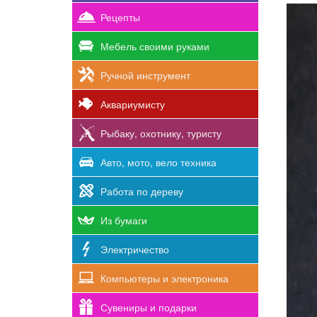
Рецепты
Мебель своими руками
Ручной инструмент
Аквариумисту
Рыбаку, охотнику, туристу
Авто, мото, вело техника
Работа по дереву
Из бумаги
Электричество
Компьютеры и электроника
Сувениры и подарки