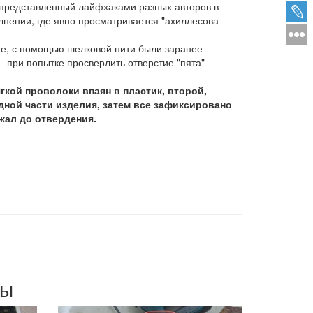
о представленный лайфхаками разных авторов в
лнении, где явно просматривается "ахиллесова
.
ие, с помощью шелковой нити были заранее
- при попытке просверлить отверстие "пята"
кой проволоки впаян в пластик, второй,
ной части изделия, затем все зафиксировано
жал до отвердения.
мы