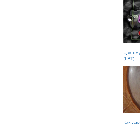
Цветому
(LPT)
Как уси