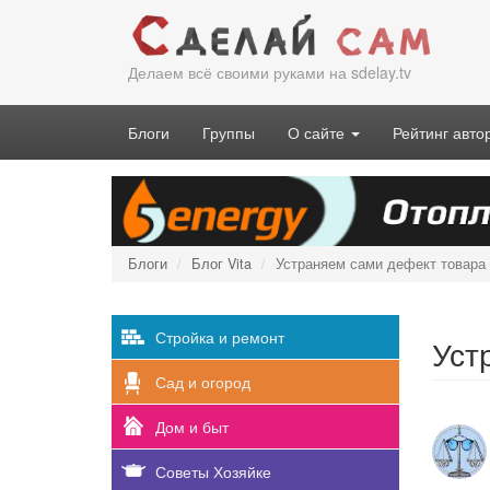
Перейти
к
основному
Делаем всё своими руками на sdelay.tv
содержанию
Блоги
Группы
О сайте
Рейтинг авто
Блоги
Блог Vita
Устраняем сами дефект товара
Стройка и ремонт
Уст
Сад и огород
Дом и быт
Советы Хозяйке