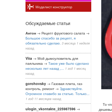
Моделист конструктор
Обсуждаемые статьи
Антон
→
Рецепт фруктового салата
→
Большое спасибо за рецепт, я
обязательно сделаю.
3 месяца 1 неделя
назад
Vita
→
Мой дымоуловитель для
паяльника
→
Такое уже было сделано
несколько лет назад ,...
1 год 1 месяц
назад
gorohovsky
→
Газовая плита, газ-
контроль, ремонт
→
Здравствуйте.
Огромное спавибо за статью. Только...
1 год 11 месяцев
назад
То что 
ulogin_vkontakte_225987596
→
дешевы