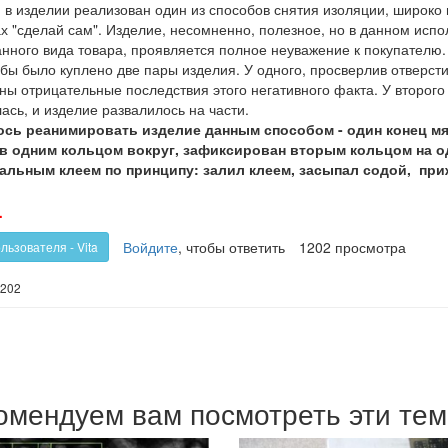
, в изделии реализован один из способов снятия изоляции, широк
х "сделай сам". Изделие, несомненно, полезное, но в данном испо
анного вида товара, проявляется полное неуважение к покупателю
бы было куплено две пары изделия. У одного, просверлив отверст
ны отрицательные последствия этого негативного факта. У второго 
ась, и изделие развалилось на части.
сь реанимировать изделие данным способом - один конец мяг
в одним кольцом вокруг, зафиксирован вторым кольцом на од
альным клеем по принципу: залил клеем, засыпал содой, при
олос
Голос
-
!
против!
Войдите
, чтобы ответить
1202 просмотра
льзователя - Vita
202
омендуем вам посмотреть эти те