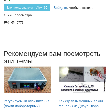
за!
против!
be
Войдите
, чтобы ответить
Блог пользователя - Vitek195
done
10773 просмотра
from
0 |
10773
an
old
printer
Рекомендуем вам посмотреть
эти темы
Регулируемый блок питания
Как сделать мощный яркий
(почти лабораторный)
фонарик из Джоуль вора