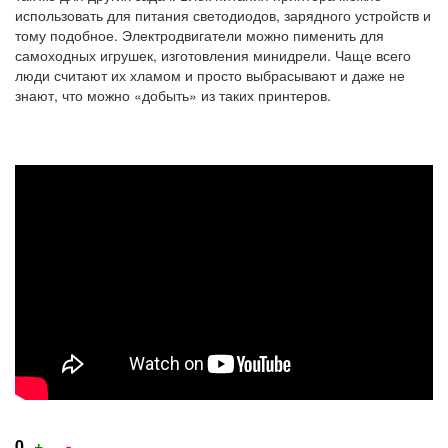
использовать для питания светодиодов, зарядного устройств и
тому подобное. Электродвигатели можно пименить для
самоходных игрушек, изготовления минидрели. Чаще всего
люди считают их хламом и просто выбрасывают и даже не
знают, что можно «добыть» из таких принтеров.
Бесплатные
детали
для
самоделок
из
старого
принтера\
What
can
Голос
Голос
0
+
-