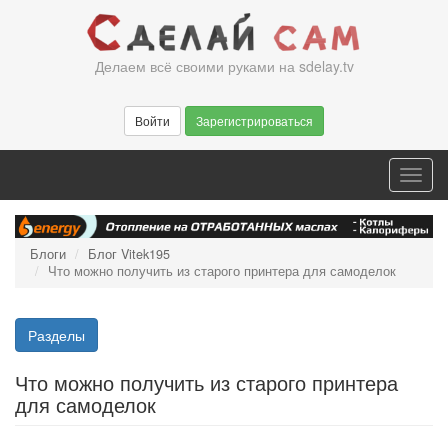
Перейти
к
основному
Делаем всё своими руками на sdelay.tv
содержанию
Войти
Зарегистрироваться
Toggl
navig
Блоги
Блог Vitek195
Что можно получить из старого принтера для самоделок
Разделы
Что можно получить из старого принтера
для самоделок