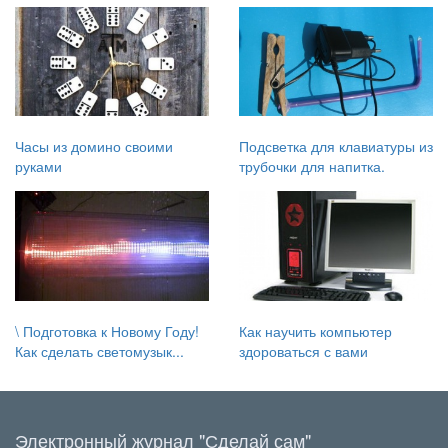
Часы из домино своими
Подсветка для клавиатуры из
руками
трубочки для напитка.
\ Подготовка к Новому Году!
Как научить компьютер
Как сделать светомузык...
здороваться с вами
Электронный журнал "Сделай сам"