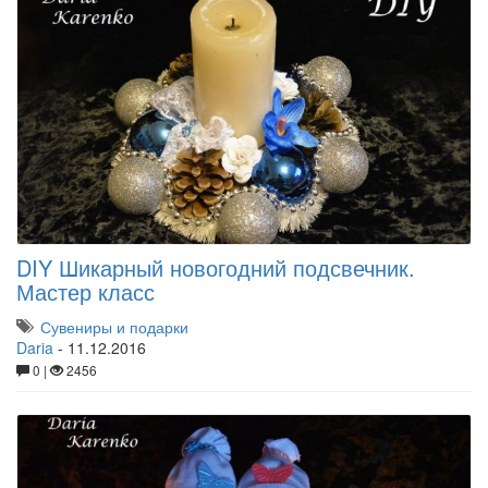
DIY Шикарный новогодний подсвечник.
Мастер класс
Сувениры и подарки
Daria
-
11.12.2016
0 |
2456