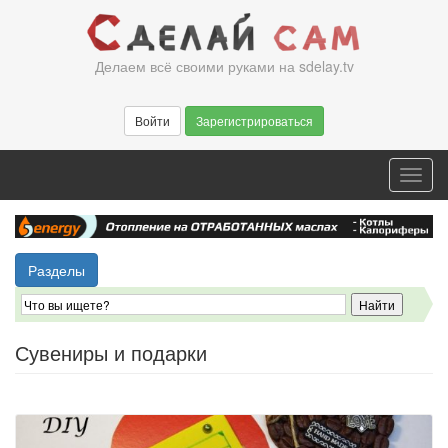
Перейти
к
основному
Делаем всё своими руками на sdelay.tv
содержанию
Войти
Зарегистрироваться
Toggl
navig
Разделы
Сувениры и подарки