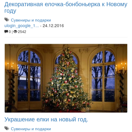
Декоративная елочка-бонбоньерка к Новому
году
Сувениры и подарки
ulogin_google_1...
-
24.12.2016
0 |
2542
Украшение елки на новый год.
Сувениры и подарки