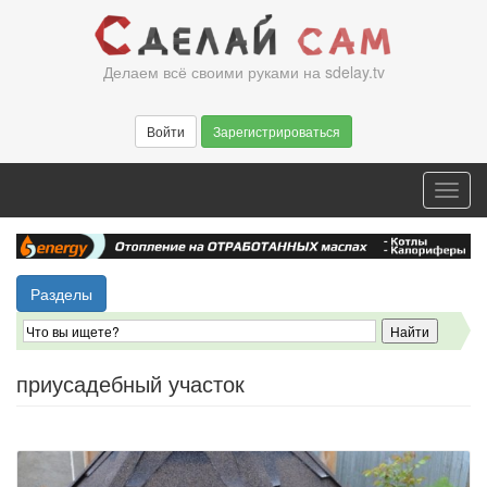
Перейти
к
основному
Делаем всё своими руками на sdelay.tv
содержанию
Войти
Зарегистрироваться
Toggl
navig
Разделы
приусадебный участок