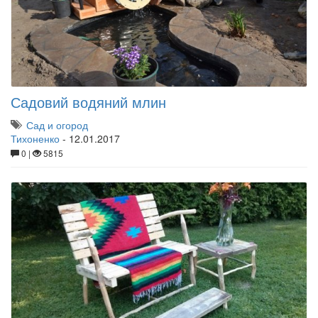
Садовий водяний млин
Сад и огород
Тихоненко
-
12.01.2017
0 |
5815