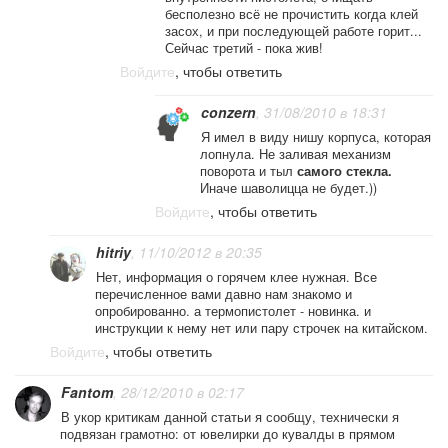
бесполезно всё не прочистить когда клей
засох, и при последующей работе горит...
Сейчас третий - пока жив!
Войдите
, чтобы ответить
conzern
, 31/08/2010 в 18:31
Я имел в виду нишу корпуса, которая
лопнула. Не заливая механизм
поворота и тыл
самого стекла.
Иначе шаволицца не будет.))
Войдите
, чтобы ответить
hitriy
, 11/10/2012 в 20:35
Нет, информация о горячем клее нужная. Все
перечисленное вами давно нам знакомо и
опробированно. а термопистолет - новинка. и
инструкции к нему нет или пару строчек на китайском.
Войдите
, чтобы ответить
Fantom
, 28/12/2010 в 02:17
В укор критикам данной статьи я сообщу, технически я
подвязан грамотно: от ювелирки до кувалды в прямом