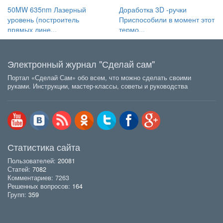
50MW 635nm Лазерный
Доработка 3D -ручки
уровень (построитель
Приспособили в момент этот
прямых лине...
термо...
Электронный журнал "Сделай сам"
Портал «Сделай Сам» обо всем, что можно сделать своими
руками. Инструкции, мастер-классы, советы и руководства
Статистика сайта
Пользователей:
20081
Статей:
7082
Комментариев: 7263
Решенных вопросов:
164
Групп:
359