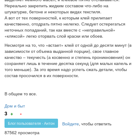
Нереально закрепить жидким составом что-либо на
штукатурке, бетоне и некоторых видах текстиля.
А вот от тех поверхностей, к которым клей прилипает
качественно, отодрать пятно нелегко. Следует остерегаться
неточных попаданий, так как вместе с «неправильной»
«кляксой» легко оторвать слой краски или обоев.
Несмотря на то, что «встает» клей от одной до десяти минут (в
зависимости от объема выданной порции), свое главное
качество – текучесть (а косвенно и степень проникновения) он
сохраняет лишь в течение десятка секунд (для малых капель и
того меньше). За это время надо успеть сжать детали, чтобы
состав просочился в их поверхности.
В общем то все.
Дом и быт
Голос
Голос
3
+
-
за!
против!
Войдите
, чтобы ответить
Блог пользователя - Антон
87562 просмотра