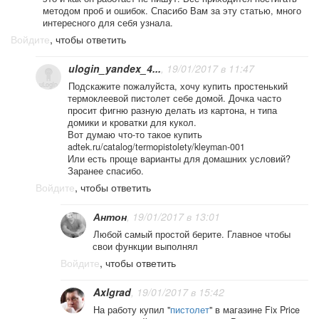
методом проб и ошибок. Спасибо Вам за эту статью, много
интересного для себя узнала.
Войдите
, чтобы ответить
ulogin_yandex_4...
, 19/01/2017 в 11:47
Подскажите пожалуйста, хочу купить простенький
термоклеевой пистолет себе домой. Дочка часто
просит фигню разную делать из картона, н типа
домики и кроватки для кукол.
Вот думаю что-то такое купить
adtek.ru/catalog/termopistolety/kleyman-001
Или есть проще варианты для домашних условий?
Заранее спасибо.
Войдите
, чтобы ответить
Антон
, 19/01/2017 в 13:01
Любой самый простой берите. Главное чтобы
свои функции выполнял
Войдите
, чтобы ответить
Axlgrad
, 19/01/2017 в 15:42
На работу купил "
пистолет
" в магазине Fix Price