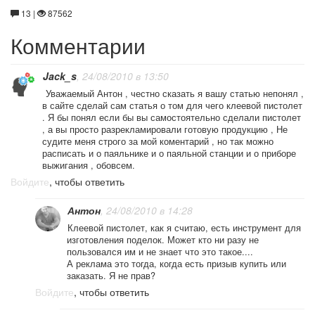
13 |
87562
Комментарии
Jack_s
, 24/08/2010 в 13:50
Уважаемый Антон , честно сказать я вашу статью непонял ,
в сайте сделай сам статья о том для чего клеевой пистолет
. Я бы понял если бы вы самостоятельно сделали пистолет
, а вы просто разрекламировали готовую продукцию , Не
судите меня строго за мой коментарий , но так можно
расписать и о паяльнике и о паяльной станции и о приборе
выжигания , обовсем.
Войдите
, чтобы ответить
Антон
, 24/08/2010 в 14:28
Клеевой пистолет, как я считаю, есть инструмент для
изготовления поделок. Может кто ни разу не
пользовался им и не знает что это такое....
А реклама это тогда, когда есть призыв купить или
заказать. Я не прав?
Войдите
, чтобы ответить