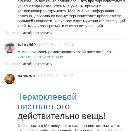
смысле, но вот как-то получилось, что про термопистолет я
узнал 2 года назад, хотя мне уже 34, причём я
коллекционер инструмента. Моё мнение: информация
полезна, добавлю ко всему: термопистолет приобретайте
большей мощности, иначе вас ждут мучения (вяло текущий
клей, плохо разогретый, и быстро остывающий).
Войдите
, чтобы ответить
isko1960
, 13/12/2011 в 02:14
А мне пришлось ремонтировать такой пистолет. Как -
читайте на этой странице
.
Войдите
, чтобы ответить
aksanus
, 10/10/2012 в 00:02
Термоклеевой
пистолет
это
действительно вещь!
Очень часто в МК пишут - что склеила пистолетом- а что
это и как он работает не пишут. Все приходится постигать