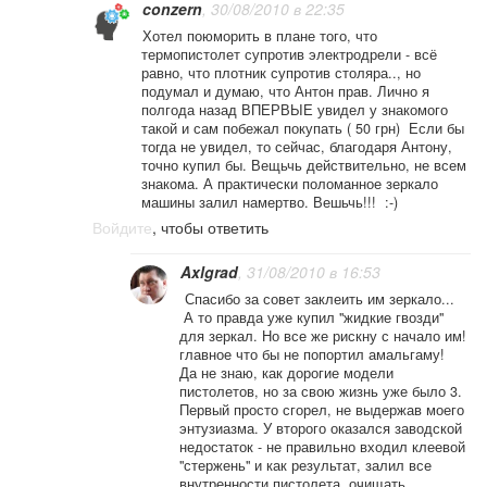
conzern
, 30/08/2010 в 22:35
Хотел поюморить в плане того, что
термопистолет супротив электродрели - всё
равно, что плотник супротив столяра.., но
подумал и думаю, что Антон прав. Лично я
полгода назад ВПЕРВЫЕ увидел у знакомого
такой и сам побежал покупать ( 50 грн) Если бы
тогда не увидел, то сейчас, благодаря Антону,
точно купил бы. Вещьчь действительно, не всем
знакома. А практически поломанное зеркало
машины залил намертво. Вешьчь!!! :-)
Войдите
, чтобы ответить
Axlgrad
, 31/08/2010 в 16:53
Спасибо за совет заклеить им зеркало...
А то правда уже купил "жидкие гвозди"
для зеркал. Но все же рискну с начало им!
главное что бы не попортил амальгаму!
Да не знаю, как дорогие модели
пистолетов, но за свою жизнь уже было 3.
Первый просто сгорел, не выдержав моего
энтузиазма. У второго оказался заводской
недостаток - не правильно входил клеевой
"стержень" и как результат, залил все
внутренности пистолета, очищать