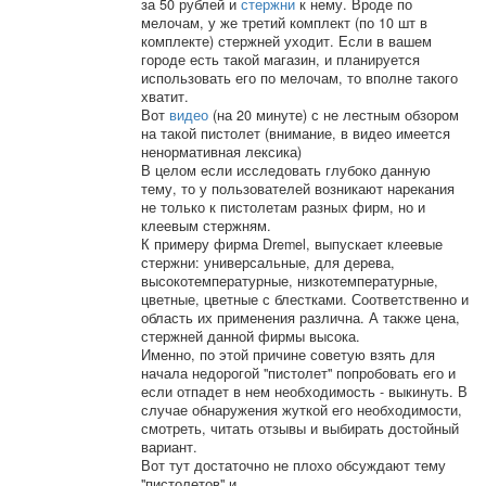
за 50 рублей и
стержни
к нему. Вроде по
мелочам, у же третий комплект (по 10 шт в
комплекте) стержней уходит. Если в вашем
городе есть такой магазин, и планируется
использовать его по мелочам, то вполне такого
хватит.
Вот
видео
(на 20 минуте) с не лестным обзором
на такой пистолет (внимание, в видео имеется
ненормативная лексика)
В целом если исследовать глубоко данную
тему, то у пользователей возникают нарекания
не только к пистолетам разных фирм, но и
клеевым стержням.
К примеру фирма Dremel, выпускает клеевые
стержни: универсальные, для дерева,
высокотемпературные, низкотемпературные,
цветные, цветные с блестками. Соответственно и
область их применения различна. А также цена,
стержней данной фирмы высока.
Именно, по этой причине советую взять для
начала недорогой "пистолет" попробовать его и
если отпадет в нем необходимость - выкинуть. В
случае обнаружения жуткой его необходимости,
смотреть, читать отзывы и выбирать достойный
вариант.
Вот тут достаточно не плохо обсуждают тему
"пистолетов" и