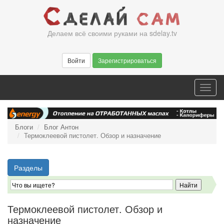
Перейти
к
основному
Делаем всё своими руками на sdelay.tv
содержанию
Войти
Зарегистрироваться
Toggl
navig
Блоги
Блог Антон
Термоклеевой пистолет. Обзор и назначение
Разделы
Термоклеевой пистолет. Обзор и
назначение