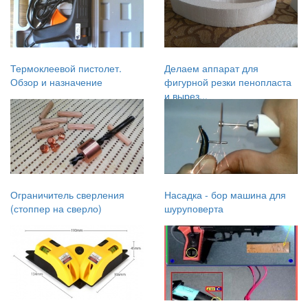
Термоклеевой пистолет.
Делаем аппарат для
Обзор и назначение
фигурной резки пенопласта
и вырез...
Ограничитель сверления
Насадка - бор машина для
(стоппер на сверло)
шуруповерта