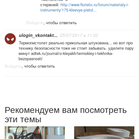
стержней:
http://www.floristic.ru/forum/materialy-i-
instrumenty/175-kleevye-pistol...
Войдите
, чтобы ответить
ulogin_vkontakt...
, 25/07/2017 в 11:32
Термопистолет реально прикольная штуковина... но вот про
технику безопасности тоже не стоит забывать. уделите пару
минут adtek.ru/journal/o-kleyakh/termokley-i-tekhnika-
bezopasnosti/
Войдите
, чтобы ответить
Рекомендуем вам посмотреть
эти темы