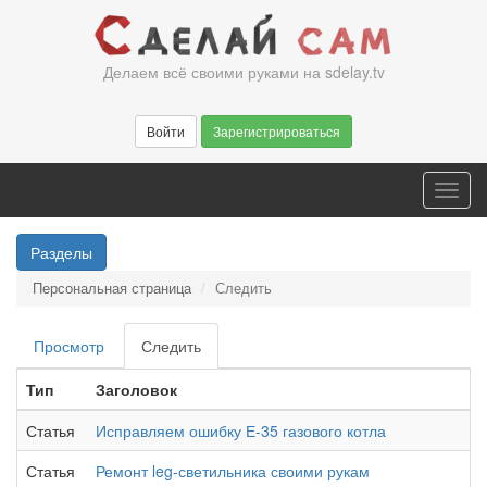
Перейти
к
основному
Делаем всё своими руками на sdelay.tv
содержанию
Войти
Зарегистрироваться
Toggl
navig
Разделы
Персональная страница
Следить
Главные
Просмотр
Следить
(активная
вкладки
вкладка)
Тип
Заголовок
Статья
Исправляем ошибку Е-35 газового котла
Статья
Ремонт leg-светильника своими рукам