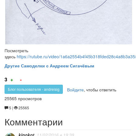
Посмотреть
здесь
https://rutube.ru/video/1a6a2554b4f45b318fded28c4a8b3a35
Другие Самоделки с
Андреем Сигачёвым
Голос
Голос
3
+
-
за!
против!
Войдите
, чтобы ответить
Блог пользователя - andreisig
25565 просмотров
5 |
25565
Комментарии
kinokot
, 11/02/2016 в 19:39