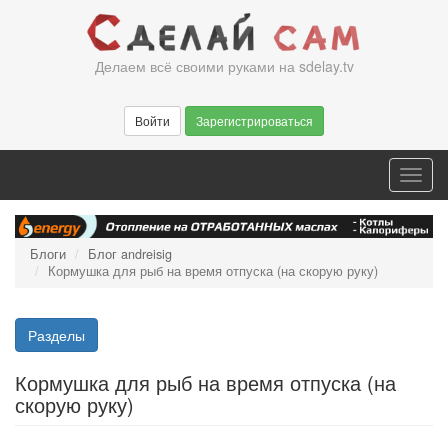
Перейти
к
основному
Делаем всё своими руками на sdelay.tv
содержанию
Войти
Зарегистрироваться
Toggl
navig
Блоги
Блог andreisig
Кормушка для рыб на время отпуска (на скорую руку)
Разделы
Кормушка для рыб на время отпуска (на
скорую руку)