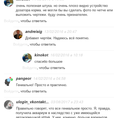
очень полезная штука. но очень плохо видно устройство
дозатора корма. не могли бы вы сделать фото по четче или
выложить чертежи. буду очень признателен.
Войдите
, чтобы ответить
andreisig
, 13/02/2016 в 20:47
Добавил чертёж. Надеюсь всё понятно.
Войдите
, чтобы ответить
kinokot
, 16/02/2016 в 10:18
спасибо большое
Войдите
, чтобы ответить
pangeor
, 14/02/2016 в 04:58
Гениально! Просто и практично.
Войдите
, чтобы ответить
ulogin_vkontakt...
, 03/08/2017 в 23:43
Правильно говорят, что все гениальное просто. Я, правда,
получила аквариум в наследство с уже имеющейся
автокормушкой sititek. У нее, конечно, больше вариантов