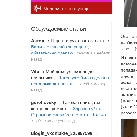
Моделист конструктор
Обсуждаемые статьи
Это пол
Антон
→
Рецепт фруктового салата
→
разбира
Большое спасибо за рецепт, я
"свет".
обязательно сделаю.
3 месяца 1 неделя
И начат
назад
влагоне
попадан
Vita
→
Мой дымоуловитель для
и есть 
паяльника
→
Такое уже было сделано
вольт, 
несколько лет назад ,...
1 год 1 месяц
достато
назад
эстетик
(может 
gorohovsky
→
Газовая плита, газ-
(что с 
контроль, ремонт
→
Здравствуйте.
разреза
Огромное спавибо за статью. Только...
1 год 11 месяцев
назад
ulogin_vkontakte_225987596
→