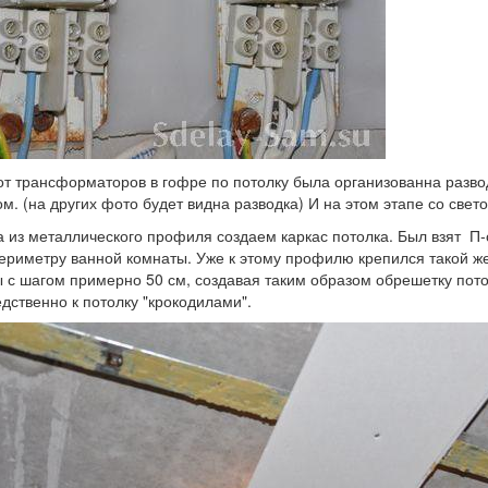
от трансформаторов в гофре по потолку была организованна разво
ом. (на других фото будет видна разводка) И на этом этапе со свет
 из металлического профиля создаем каркас потолка. Был взят П
ериметру ванной комнаты. Уже к этому профилю крепился такой ж
 с шагом примерно 50 см, создавая таким образом обрешетку пот
дственно к потолку "крокодилами".