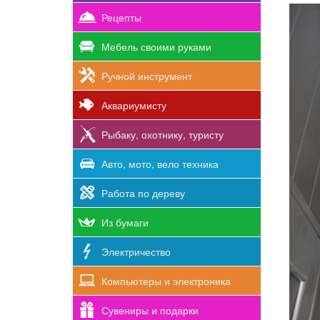
Рецепты
Мебель своими руками
Ручной инструмент
Аквариумисту
Рыбаку, охотнику, туристу
Авто, мото, вело техника
Работа по дереву
Из бумаги
Электричество
Компьютеры и электроника
Сувениры и подарки