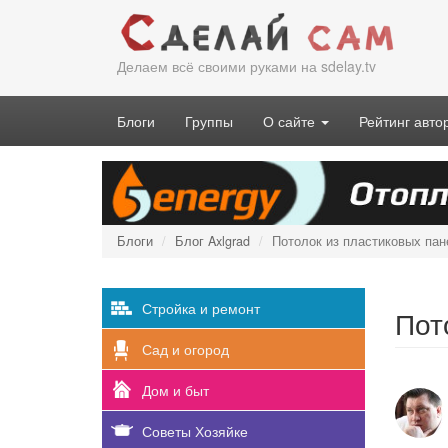
Перейти
к
основному
Делаем всё своими руками на sdelay.tv
содержанию
Блоги
Группы
О сайте
Рейтинг авто
Блоги
Блог Axlgrad
Потолок из пластиковых пан
Стройка и ремонт
Пот
Сад и огород
Дом и быт
Советы Хозяйке