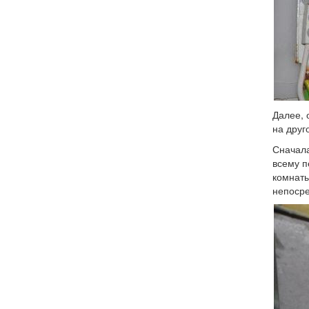
Далее, 
на друг
Сначала
всему п
комнаты
непосре