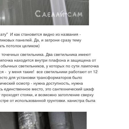
ту" И как становится видно из названия -
иковых панелей. Да, и затрони сразу тему
ать потолок целиком)
5 точечных светильника. Два светильника имеют
ампочка находится внутри плафона и защищена от
 обычных светильников, у которых по сути лампочка
я - у меня такие! все светильники работают от 12
 место для установки трансформаторов было
ический осмотр - нужна доступность, нужна
ось единственное место, это сантехнический шкаф
у проходят стояки, и возможно затопление сверху
истре от использованной грунтовки. канистра была