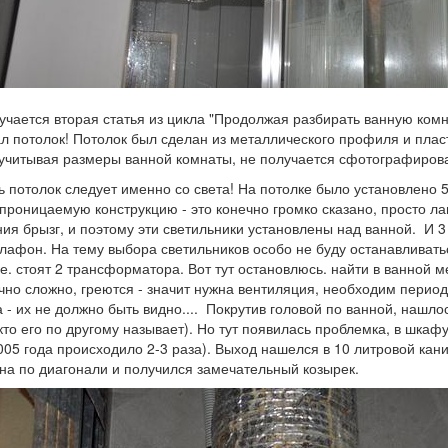
учается вторая статья из цикла "Продолжая разбирать ванную комна
л потолок! Потолок был сделан из металлического профиля и пласт
 (учитывая размеры ванной комнаты, не получается сфотографиров
ь потолок следует именно со света! На потолке было установлено 
проницаемую конструкцию - это конечно громко сказано, просто л
ия брызг, и поэтому эти светильники установлены над ванной. И 3
плафон. На тему выбора светильников особо не буду останавливатьс
т.е. стоят 2 трансформатора. Вот тут остановлюсь. найти в ванной
чно сложно, греются - значит нужна вентиляция, необходим период
а - их не должно быть видно.... Покрутив головой по ванной, нашл
кто его по другому называет). Но тут появилась проблемка, в шкаф
2005 года происходило 2-3 раза). Выход нашелся в 10 литровой кан
на по диагонали и получился замечательный козырек.