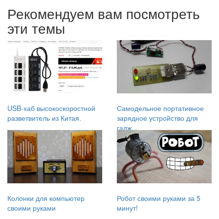
?!
Рекомендуем вам посмотреть
эти темы
USB-хаб высокоскоростной
Самодельное портативное
разветвитель из Китая.
зарядное устройство для
гадж...
Колонки для компьютер
Робот своими руками за 5
своими руками
минут!