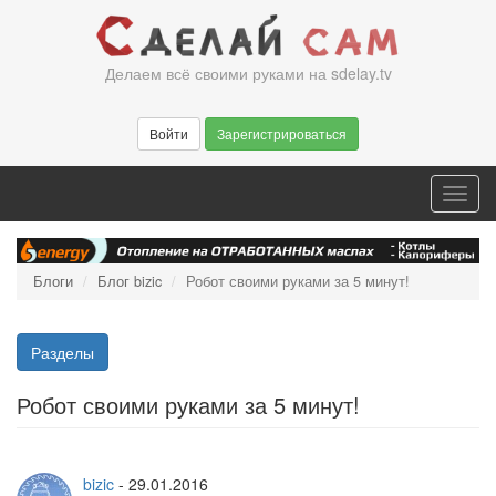
Перейти
к
основному
Делаем всё своими руками на sdelay.tv
содержанию
Войти
Зарегистрироваться
Toggl
navig
Блоги
Блог bizic
Робот своими руками за 5 минут!
Разделы
Робот своими руками за 5 минут!
bizic
-
29.01.2016