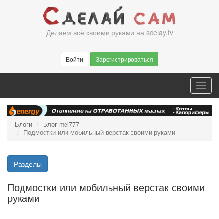
Перейти
к
основному
Делаем всё своими руками на sdelay.tv
содержанию
Войти
Зарегистрироваться
Toggl
navig
Блоги
Блог mel777
Подмостки или мобильный верстак своими руками
Разделы
Подмостки или мобильный верстак своими
руками