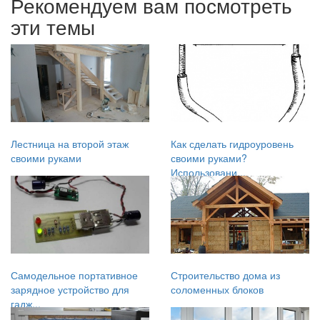
Рекомендуем вам посмотреть
эти темы
Лестница на второй этаж
Как сделать гидроуровень
своими руками
своими руками?
Использовани...
Самодельное портативное
Строительство дома из
зарядное устройство для
соломенных блоков
гадж...