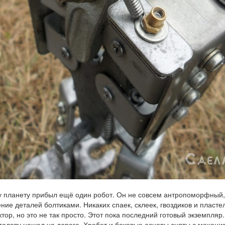
 планету прибыл ещё один робот. Он не совсем антропоморфный, 
ние деталей болтиками. Никаких спаек, склеек, гвоздиков и пластел
ктор, но это не так просто. Этот пока последний готовый экземпля
 голову нашел на дороге. Хребет и боковые основы сняты с механи