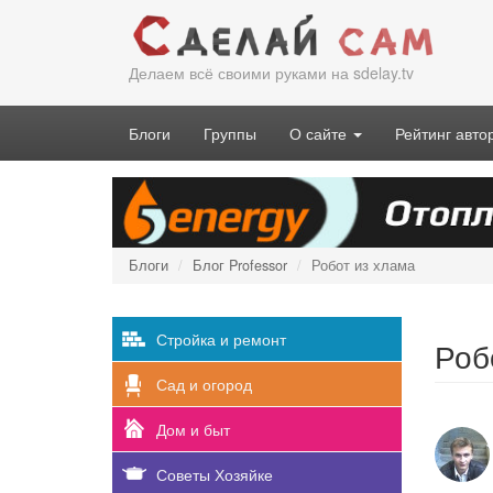
Перейти
к
основному
Делаем всё своими руками на sdelay.tv
содержанию
Блоги
Группы
О сайте
Рейтинг авто
Блоги
Блог Professor
Робот из хлама
Стройка и ремонт
Роб
Сад и огород
Дом и быт
Советы Хозяйке