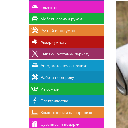
Рецепты
Мебель своими руками
Ручной инструмент
Аквариумисту
Рыбаку, охотнику, туристу
Авто, мото, вело техника
Работа по дереву
Из бумаги
Электричество
Компьютеры и электроника
Сувениры и подарки