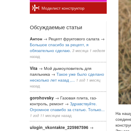
Моделист конструктор
Обсуждаемые статьи
Антон
→
Рецепт фруктового салата
→
Большое спасибо за рецепт, я
обязательно сделаю.
3 месяца 1 неделя
назад
Vita
→
Мой дымоуловитель для
паяльника
→
Такое уже было сделано
несколько лет назад ,...
1 год 1 месяц
назад
gorohovsky
→
Газовая плита, газ-
контроль, ремонт
→
Здравствуйте.
Огромное спавибо за статью. Только...
На нашу
1 год 11 месяцев
назад
соедине
констру
ulogin_vkontakte_225987596
→
Эту его