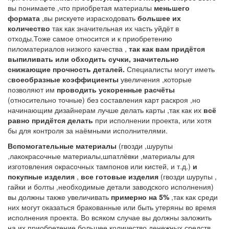
вы понимаете ,что приобретая материалы
меньшего
формата
,вы рискуете израсходовать
большее их
количество
так как значительная их часть уйдёт в
отходы.Тоже самое относится и к приобретению
пиломатериалов низкого качества ,
так как вам придётся
выпиливать или обходить сучки, значительно
снижающие прочность деталей.
Специалисты могут иметь
с
воеобразные коэффициенты
увеличения ,которые
позволяют им
проводить ускоренные расчёты
(относительно точные) без составления карт раскроя ,но
начинающим дизайнерам лучше делать карты ,так как их
всё
равно придётся делать
при исполнении проекта, или хотя
бы для контроля за наёмными исполнителями.
Вспомогательные материалы
(гвозди ,шурупы
,лакокрасочные материалы,шпатлёвки ,материалы для
изготовления окрасочных тампонов или кистей, и т.д.)
и
покупные изделия
,
все готовые изделия
(гвозди шурупы ,
гайки и болты ,необходимые детали заводского исполнения)
вы должны также увеличивать
примерно на 5%
,так как среди
них могут оказаться бракованные или быть утеряны во время
исполнения проекта. Во всяком случае вы должны заложить
на их приобретение большее количество денежных средств .