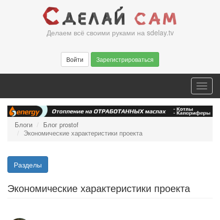
Перейти
к
основному
Делаем всё своими руками на sdelay.tv
содержанию
Войти
Зарегистрироваться
Toggl
navig
Блоги
Блог prostof
Экономические характеристики проекта
Разделы
Экономические характеристики проекта