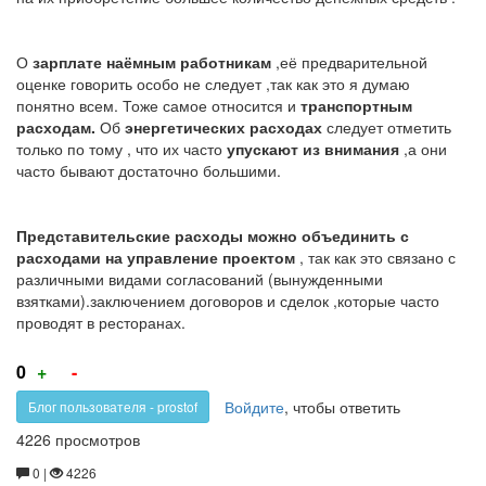
О
зарплате наёмным работникам
,её предварительной
оценке говорить особо не следует ,так как это я думаю
понятно всем. Тоже самое относится и
транспортным
расходам.
Об
энергетических расходах
следует отметить
только по тому , что их часто
упускают из внимания
,а они
часто бывают достаточно большими.
Представительские расходы можно объединить с
расходами на управление проектом
, так как это связано с
различными видами согласований (вынужденными
взятками).заключением договоров и сделок ,которые часто
проводят в ресторанах.
Голос
Голос
0
+
-
за!
против!
Войдите
, чтобы ответить
Блог пользователя - prostof
4226 просмотров
0 |
4226