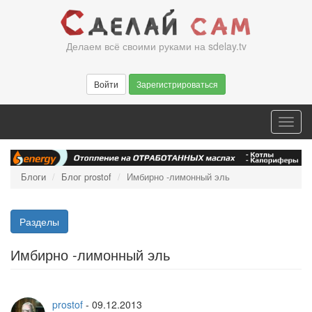
Перейти
к
основному
Делаем всё своими руками на sdelay.tv
содержанию
Войти
Зарегистрироваться
Toggl
navig
Блоги
Блог prostof
Имбирно -лимонный эль
Разделы
Имбирно -лимонный эль
prostof
-
09.12.2013