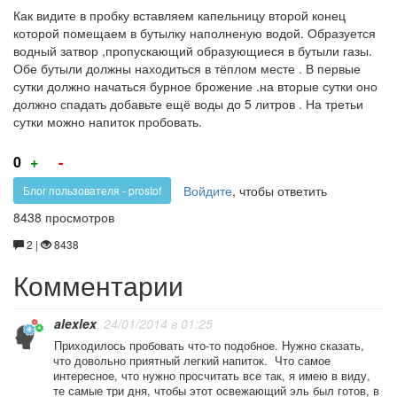
Как видите в пробку вставляем капельницу второй конец
которой помещаем в бутылку наполненую водой. Образуется
водный затвор ,пропускающий образующиеся в бутыли газы.
Обе бутыли должны находиться в тёплом месте . В первые
сутки должно начаться бурное брожение .на вторые сутки оно
должно спадать добавьте ещё воды до 5 литров . На третьи
сутки можно напиток пробовать.
Голос
Голос
0
+
-
за!
против!
Войдите
, чтобы ответить
Блог пользователя - prostof
8438 просмотров
2 |
8438
Комментарии
alexlex
, 24/01/2014 в 01:25
Приходилось пробовать что-то подобное. Нужно сказать,
что довольно приятный легкий напиток. Что самое
интересное, что нужно просчитать все так, я имею в виду,
те самые три дня, чтобы этот освежающий эль был готов, в