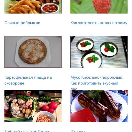
Свиные ребрышки
Как заготовить ягоды на зиму
Картофельная пицца на
Мусс Кисельно-творожный.
сковороде
Как приготовить вкусный
дес...
Тайский суп Том Ям из
Эклеры