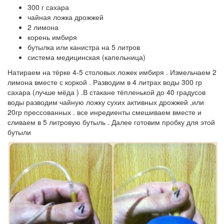
300 г сахара
чайная ложка дрожжей
2 лимона
корень имбиря
бутылка или канистра на 5 литров
система медицинская (капельница)
Натираем на тёрке 4-5 столовых ложек имбиря . Измельчаем 2
лимона вместе с коркой . Разводим в 4 литрах воды 300 гр
сахара (лучше мёда ) .В стакане тёпленькой до 40 градусов
воды разводим чайную ложку сухих активных дрожжей ,или
20гр прессованных . все инредиенты смешиваем вместе и
сливаем в 5 литровую бутыль . Далее готовим пробку для этой
бутыли