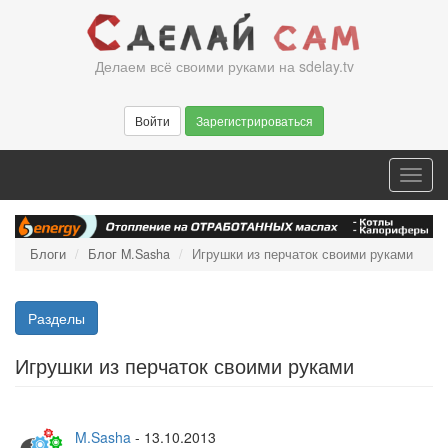
Перейти
к
основному
Делаем всё своими руками на sdelay.tv
содержанию
Войти
Зарегистрироваться
Toggl
navig
Блоги
Блог M.Sasha
Игрушки из перчаток своими руками
Разделы
Игрушки из перчаток своими руками
M.Sasha
-
13.10.2013