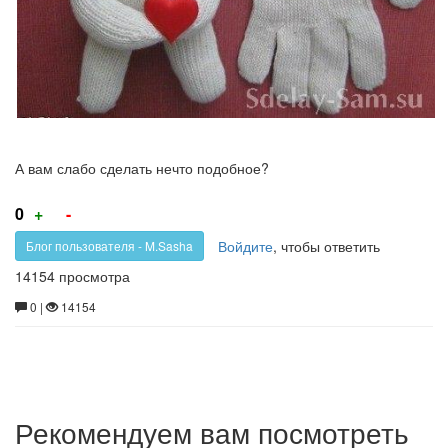
А вам слабо сделать нечто подобное?
Голос
Голос
0
+
-
за!
против!
Войдите
, чтобы ответить
Блог пользователя - M.Sasha
14154 просмотра
0 |
14154
Рекомендуем вам посмотреть