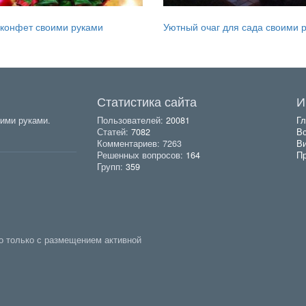
 конфет своими руками
Уютный очаг для сада своими 
Статистика сайта
И
ими руками.
Пользователей:
20081
Гл
Статей:
7082
Вс
Комментариев: 7263
В
Решенных вопросов:
164
Пр
Групп:
359
о только с размещением активной