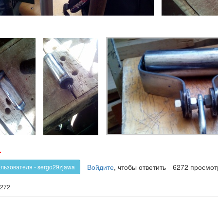
олос
Голос
-
!
против!
Войдите
, чтобы ответить
6272 просмот
ользователя - sergo29zjawa
272