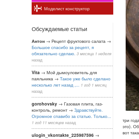
Моделист конструктор
Обсуждаемые статьи
Антон
→
Рецепт фруктового салата
→
Большое спасибо за рецепт, я
обязательно сделаю.
3 месяца 1 неделя
назад
Vita
→
Мой дымоуловитель для
паяльника
→
Такое уже было сделано
несколько лет назад ,...
1 год 1 месяц
назад
gorohovsky
→
Газовая плита, газ-
контроль, ремонт
→
Здравствуйте.
Огромное спавибо за статью. Только...
три год
1 год 11 месяцев
назад
это). О
вот так
ulogin_vkontakte_225987596
→