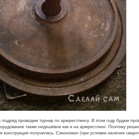
а подряд проводим турнир по армрестлингу. В этом году будем про
борудование также недешёвое как и на армрестлинг. Поэтому решил 
ая конструкция получилась. Сэкономил (при условии наличия свароч