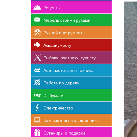
Рецепты
Мебель своими руками
Ручной инструмент
Аквариумисту
Рыбаку, охотнику, туристу
Авто, мото, вело техника
Работа по дереву
Из бумаги
Электричество
Компьютеры и электроника
Сувениры и подарки