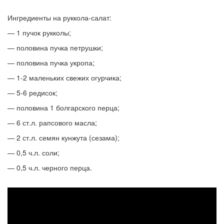
Ингредиенты на руккола-салат:
— 1 пучок рукколы;
— половина пучка петрушки;
— половина пучка укропа;
— 1-2 маленьких свежих огурчика;
— 5-6 редисок;
— половина 1 болгарского перца;
— 6 ст.л. рапсового масла;
— 2 ст.л. семян кунжута (сезама);
— 0,5 ч.л. соли;
— 0,5 ч.л. черного перца.
Салат
из