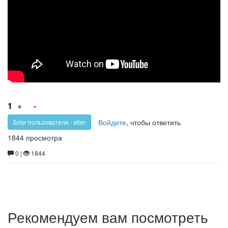
рукколы
и
редиски,
заправленный
рапсовым
маслом
с
Голос
Голос
1
+
-
за!
против!
сезамом
Войдите
, чтобы ответить
Блог пользователя - stier
1844 просмотра
0 |
1844
Рекомендуем вам посмотреть