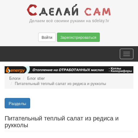
Перейти
к
основному
Делаем всё своими руками на sdelay.tv
содержанию
Войти
Зарегистрироваться
Toggl
navig
Блоги
Блог stier
Питательный теплый салат из редиса и рукколы
Разделы
Питательный теплый салат из редиса и
рукколы