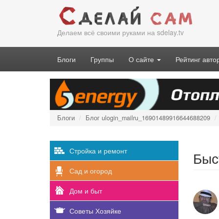
Перейти
к
основному
Делаем всё своими руками на sdelay.tv
содержанию
Блоги
Группы
О сайте
Рейтинг авто
Блоги
Блог ulogin_mailru_16901489916644688209
Стройка и ремонт
Быс
Сад и огород
Дом и быт
Советы Хозяйке