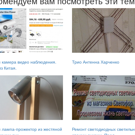
омендуем вам посмотреть эти те
 камера видео наблюдения.
Трио Антенна Харченко
з Китая.
 лампа-прожектор из жестяной
Ремонт светодиодных светильн
оими рук...
своими руками. Прод...