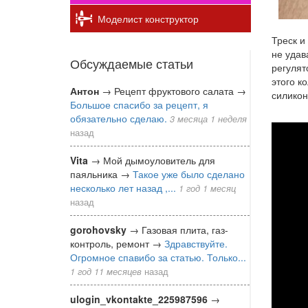
Моделист конструктор
Треск и
не удав
Обсуждаемые статьи
регулят
этого к
Антон
→
Рецепт фруктового салата
→
силикон
Большое спасибо за рецепт, я
обязательно сделаю.
3 месяца 1 неделя
Хри
назад
кол
Vita
→
Мой дымоуловитель для
рем
паяльника
→
Такое уже было сделано
несколько лет назад ,...
1 год 1 месяц
ком
назад
кол
gorohovsky
→
Газовая плита, газ-
за
контроль, ремонт
→
Здравствуйте.
Огромное спавибо за статью. Только...
5
1 год 11 месяцев
назад
мин
ulogin_vkontakte_225987596
→