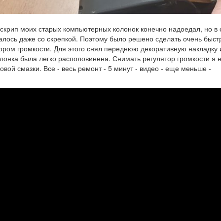
 скрип моих старых компьютерных колонок конечно надоедал, но в
алось даже со скрепкой. Поэтому было решено сделать очень быст
ором громкости. Для этого снял переднюю декоративную накладку и
олонка была легко располовинена. Снимать регулятор громкости я н
овой смазки. Все - весь ремонт - 5 минут - видео - еще меньше -
пят
онки,
онт
пьютерных
онок
ут.