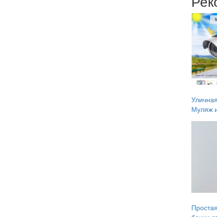
Рек
Уличная
Муляж и
Простая
банки св