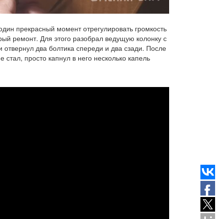
 один прекрасный момент отрегулировать громкость
рый ремонт. Для этого разобрал ведущую колонку с
 отвернул два болтика спереди и два сзади. После
е стал, просто капнул в него несколько капель