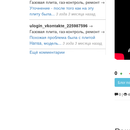
Газовая плита, газ-контроль, ремонт
→
Уточнение - после того как на эту
плиту была...
3 года 3 месяца
назад
ulogin_vkontakte_225987596
→
Газовая плита, газ-контроль, ремонт
→
Похожая проблема была с плитой
Hansa, модель...
3 года 3 месяца
назад
Ещё комментарии
Г
0
+
за
Блог п
0 |
4