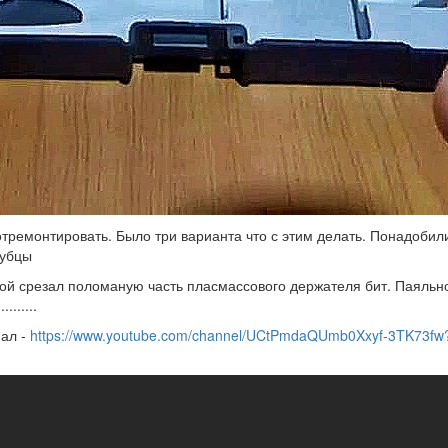
тремонтировать. Было три варианта что с этим делать. Понадобил
губцы
ой срезал поломаную часть пласмассового держателя бит. Паяльн
.........
ал -
https://www.youtube.com/channel/UCtPmdaQUmb0Xxyf-3TK73fw?
онт
айской