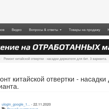
ров
Видео
Вопросы & ответы
Товары на продажу
Ремонт китайской отвертки - насадки держателя для бит. 3 варианта.
онт китайской отвертки - насадки 
ианта.
ulogin_google_1...
-
22.11.2020
Ручной инструмент