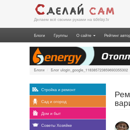
Перейти
к
основному
Делаем всё своими руками на sdelay.tv
содержанию
Блоги
Группы
О сайте
Рейтинг авто
Блоги
Блог ulogin_google_118385723859693355302
Стройка и ремонт
Рем
вар
Сад и огород
Дом и быт
Советы Хозяйке