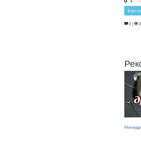
0
+
за
Блог п
0 |
2
Рек
Минидре