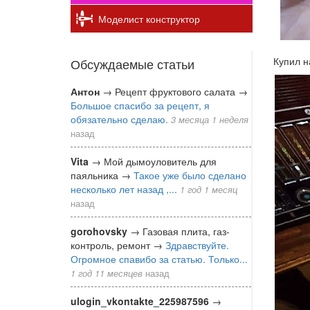
Моделист конструктор
Купил 
Обсуждаемые статьи
Антон
→
Рецепт фруктового салата
→
Большое спасибо за рецепт, я
обязательно сделаю.
3 месяца 1 неделя
назад
Vita
→
Мой дымоуловитель для
паяльника
→
Такое уже было сделано
несколько лет назад ,...
1 год 1 месяц
назад
gorohovsky
→
Газовая плита, газ-
контроль, ремонт
→
Здравствуйте.
Огромное спавибо за статью. Только...
1 год 11 месяцев
назад
ulogin_vkontakte_225987596
→