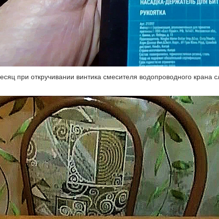
есяц при откручивании винтика смесителя водопроводного крана 