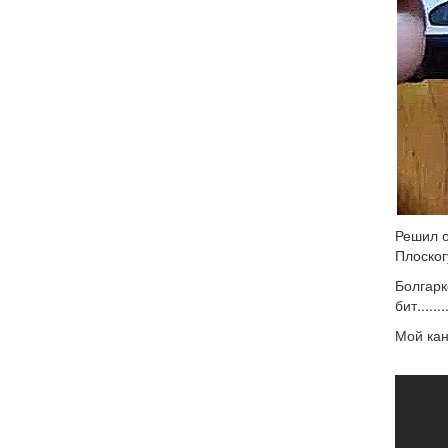
Решил о
Плоско
Болгарк
бит........
Мой кан
Рем
кит