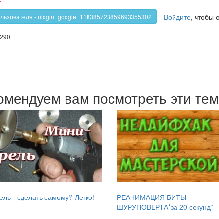
-
!
против!
Войдите
, чтобы 
ользователя - ulogin_google_118385723859693355302
290
омендуем вам посмотреть эти те
ль - сделать самому? Легко!
РЕАНИМАЦИЯ БИТЫ
ШУРУПОВЕРТА*за 20 секунд*