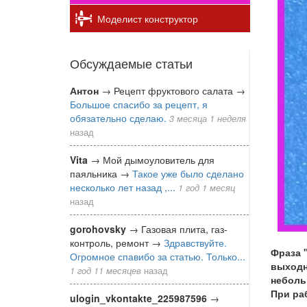
Моделист конструктор
Обсуждаемые статьи
Антон
→
Рецепт фруктового салата
→
Большое спасибо за рецепт, я
обязательно сделаю.
3 месяца 1 неделя
назад
Vita
→
Мой дымоуловитель для
паяльника
→
Такое уже было сделано
несколько лет назад ,...
1 год 1 месяц
назад
gorohovsky
→
Газовая плита, газ-
контроль, ремонт
→
Здравствуйте.
Фраза 
Огромное спавибо за статью. Только...
выходн
1 год 11 месяцев
назад
неболь
При ра
ulogin_vkontakte_225987596
→