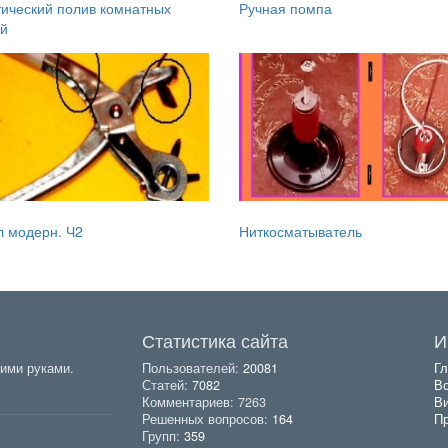
ический полив комнатных
Ручная помпа
й
 модерн. Ч2
Ниткосматыватель
Статистика сайта
И
ими руками.
Пользователей:
20081
Гл
Статей:
7082
Вс
Комментариев: 7263
В
Решенных вопросов:
164
Пр
Групп:
359