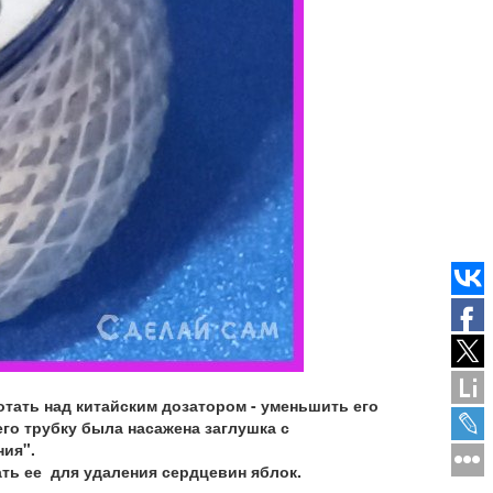
отать над китайским дозатором - уменьшить его
го трубку была насажена заглушка с
ия".
ть ее для удаления сердцевин яблок.