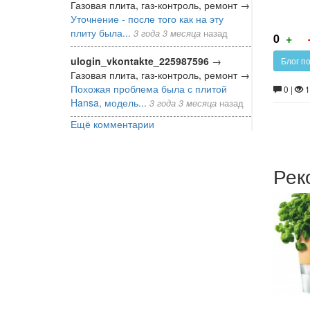
Газовая плита, газ-контроль, ремонт
→
Уточнение - после того как на эту
плиту была...
3 года 3 месяца
назад
Г
0
+
за
ulogin_vkontakte_225987596
→
Блог по
Газовая плита, газ-контроль, ремонт
→
Похожая проблема была с плитой
0 |
1
Hansa, модель...
3 года 3 месяца
назад
Ещё комментарии
Рек