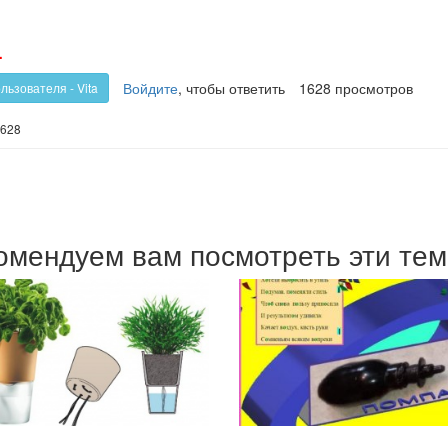
олос
Голос
-
!
против!
Войдите
, чтобы ответить
1628 просмотров
льзователя - Vita
628
омендуем вам посмотреть эти те