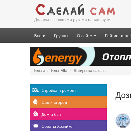
Перейти
к
основному
Делаем всё своими руками на sdelay.tv
содержанию
Блоги
Группы
О сайте
Рейтинг авто
Блоги
Блог Vita
Дозировка сахара
Стройка и ремонт
Доз
Сад и огород
Дом и быт
Советы Хозяйке