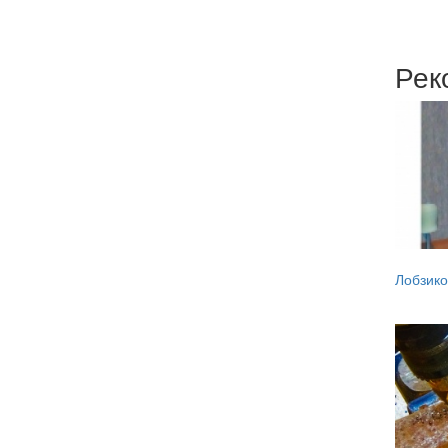
Рек
Лобзико