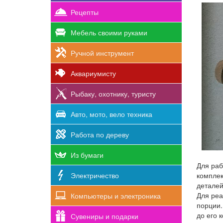
Рецепты
Мебель своими руками
Ручной инструмент
Аквариумисту
Рыбаку, охотнику, туристу
Авто, мото, вело техника
Работа по дереву
Из бумаги
Для раб
Электричество
комплек
деталей
Для реа
Компьютеры и электроника
порции.
до его 
Сувениры и подарки