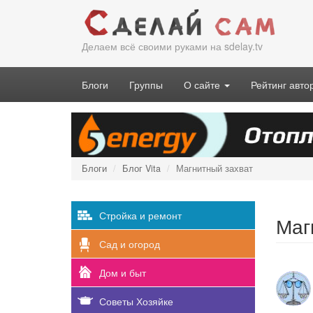
Перейти
к
основному
Делаем всё своими руками на sdelay.tv
содержанию
Блоги
Группы
О сайте
Рейтинг авто
Блоги
Блог Vita
Магнитный захват
Стройка и ремонт
Маг
Сад и огород
Дом и быт
Советы Хозяйке