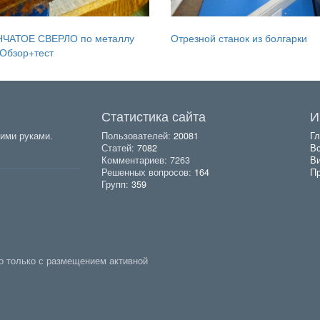
ЧАТОЕ СВЕРЛО по металлу
Отрезной станок из болгарки
Обзор+тест
Статистика сайта
И
ими руками.
Пользователей:
20081
Гл
Статей:
7082
Вс
Комментариев: 7263
В
Решенных вопросов:
164
Пр
Групп:
359
о только с размещением активной