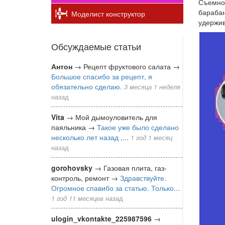
Съемное
барабан
Моделист конструктор
удержив
Обсуждаемые статьи
Антон
→
Рецепт фруктового салата
→
Большое спасибо за рецепт, я
обязательно сделаю.
3 месяца 1 неделя
назад
Vita
→
Мой дымоуловитель для
паяльника
→
Такое уже было сделано
несколько лет назад ,...
1 год 1 месяц
назад
gorohovsky
→
Газовая плита, газ-
контроль, ремонт
→
Здравствуйте.
Огромное спавибо за статью. Только...
1 год 11 месяцев
назад
ulogin_vkontakte_225987596
→