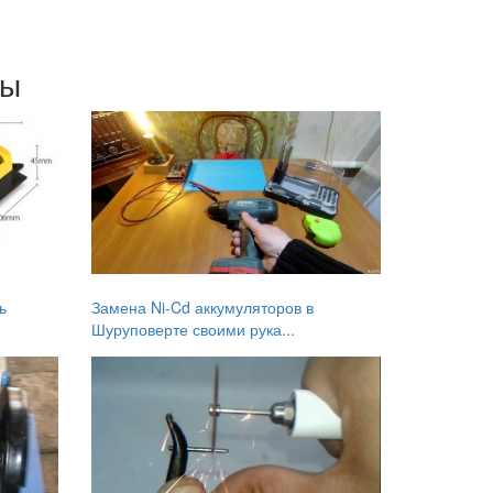
мы
ь
Замена Ni-Cd аккумуляторов в
Шуруповерте своими рука...