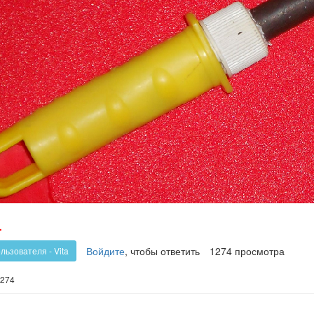
олос
Голос
-
!
против!
Войдите
, чтобы ответить
1274 просмотра
льзователя - Vita
274