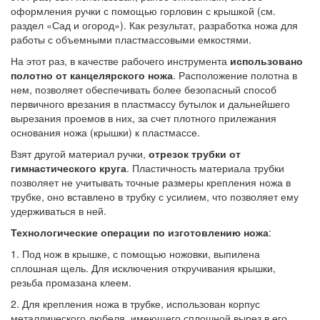
оформления ручки с помощью горловин с крышкой (см.
раздел «Сад и огород»). Как результат, разработка ножа для
работы с объемными пластмассовыми емкостями.
На этот раз, в качестве рабочего инструмента
использовано
полотно от
канцелярского ножа
. Расположение полотна в
нем, позволяет обеспечивать более безопасный способ
первичного врезания в пластмассу бутылок и дальнейшего
вырезания проемов в них, за счет плотного прилежания
основания ножа (крышки) к пластмассе.
Взят другой материал ручки,
отрезок трубки от
гимнастического
круга
. Пластичность материала трубки
позволяет не учитывать точные размеры крепления ножа в
трубке, оно вставлено в трубку с усилием, что позволяет ему
удерживаться в ней.
Технологические операции по изготовлению ножа
:
1. Под нож в крышке, с помощью ножовки, выпилена
сплошная щель. Для исключения откручивания крышки,
резьба промазана клеем.
2. Для крепления ножа в трубке, использован корпус
металлического дюбеля, имеющего сплошной вырез в его