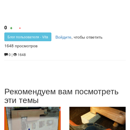
Голос
Голос
0
+
-
за!
против!
Войдите
, чтобы ответить
Блог пользователя - Vita
1648 просмотров
0 |
1648
Рекомендуем вам посмотреть
эти темы