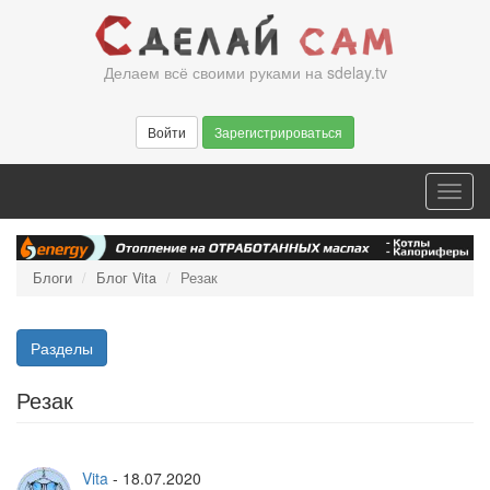
Перейти
к
основному
Делаем всё своими руками на sdelay.tv
содержанию
Войти
Зарегистрироваться
Toggl
navig
Блоги
Блог Vita
Резак
Разделы
Резак
Vita
-
18.07.2020