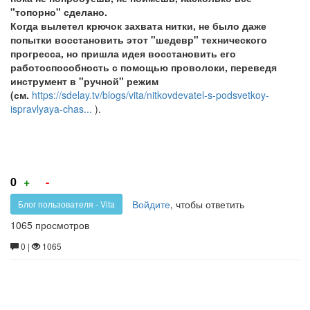
"топорно" сделано.
Когда вылетел крючок захвата нитки, не было даже
попытки восстановить этот "шедевр" технического
прогресса, но пришла идея восстановить его
работоспособность с помощью проволоки, переведя
инструмент в "ручной" режим
(см.
https://sdelay.tv/blogs/vita/nitkovdevatel-s-podsvetkoy-
ispravlyaya-chas...
).
Голос
Голос
0
+
-
за!
против!
Войдите
, чтобы ответить
Блог пользователя - Vita
1065 просмотров
0 |
1065