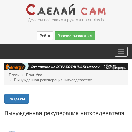
Перейти
к
основному
Делаем всё своими руками на sdelay.tv
содержанию
Войти
Зарегистрироваться
Toggl
navig
Блоги
Блог Vita
Вынужденная рекуперация нитковдевателя
Разделы
Вынужденная рекуперация нитковдевателя