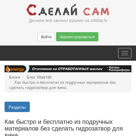
Перейти
к
основному
Делаем всё своими руками на sdelay.tv
содержанию
Войти
Зарегистрироваться
Toggl
navig
Блоги
Блог Vitek195
Как быстро и бесплатно из подручных материалов без
сделать гидрозатвор для вина.
Разделы
Как быстро и бесплатно из подручных
материалов без сделать гидрозатвор для
вина.