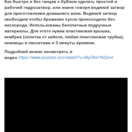
Как быстро и без танцев с бубном сделать простой и
рабочий гидрозатвор, или иначе говоря водяной затвор
для приготовления домашнего вина. Водяной затвор
необходим чтобы брожение сусла происходило без
кислорода. Использованы бесплатные подручные
материалы. Для этого нужна пластиковая крышка,
кембрик (оплетка от кабеля, любая пластиковая трубка),
ножницы и пассатижи и 3 минуты времени.
Подробней можно посмотреть в
видео
https://www.youtube.com/watch?v=IAyOKmYkQm4
Как
быстро
и
бесплатно
сделать
гидрозатвор