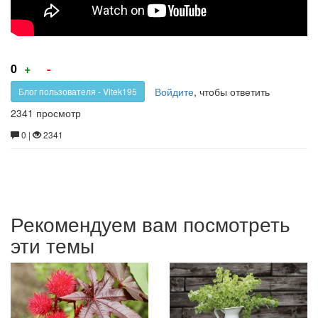
для
вина
Голос
Голос
0
+
-
за!
против!
Войдите
, чтобы ответить
Блог пользователя - Vitek195
2341 просмотр
0 |
2341
Рекомендуем вам посмотреть
эти темы