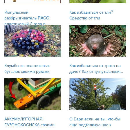
Импульсный
Как избавиться от тли?
разбрызгиватель RACO
Средство от тли
пластиковый-2 года р...
Клумбы из пластиковых
Как избавиться от крота на
бутылок своими руками
даче? Как отпугнуть/слови...
АККУМУЛЯТОРНАЯ
О Бари если не вы, кто-бы
ГАЗОНОКОСИЛКА своими
ещё подтолкнул нас к