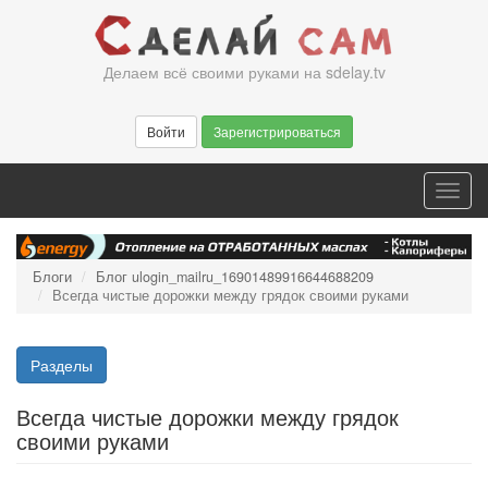
Перейти
к
основному
Делаем всё своими руками на sdelay.tv
содержанию
Войти
Зарегистрироваться
Toggl
navig
Блоги
Блог ulogin_mailru_16901489916644688209
Всегда чистые дорожки между грядок своими руками
Разделы
Всегда чистые дорожки между грядок
своими руками