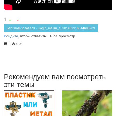
Голос
Голос
1
+
-
за!
против!
Блог пользователя - ulogin_mailru_16901489916644688209
Войдите
, чтобы ответить
1851 просмотр
0 |
1851
Рекомендуем вам посмотреть
эти темы