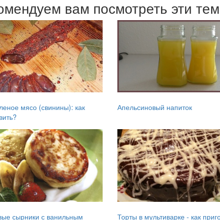
омендуем вам посмотреть эти те
еное мясо (свинины): как
Апельсиновый напиток
вить?
вые сырники с ванильным
Торты в мультиварке - как приг