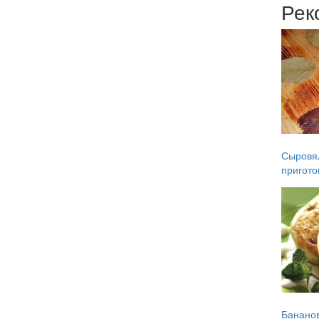
Рек
Сыровял
пригото
Банано