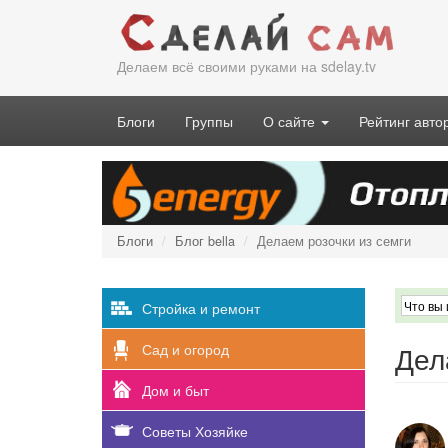
Перейти
к
основному
Делаем всё своими руками на sdelay.tv
содержанию
Блоги
Группы
О сайте
Рейтинг авто
Блоги
Блог bella
Делаем розочки из семги
Стройка и ремонт
Дел
Сад и огород
Дом и быт
Советы Хозяйке