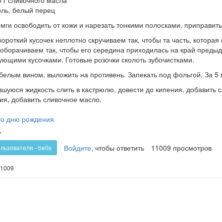
оль, белый перец
мги освободить от кожи и нарезать тонкими полосками, приправить
ороткий кусочек неплотно скручиваем так, чтобы та часть, котора
 оборачиваем так, чтобы его середина приходилась на край предыду
ующими кусочками. Готовые розочки сколоть зубочистками.
белым вином, выложить на противень. Запекать под фольгой. За 5 
шуюся жидкость слить в кастрюлю, довести до кипения, добавить с
ия, добавить сливочное масло.
ко дню рождения
олос
Голос
-
!
против!
Войдите
, чтобы ответить
11009 просмотров
льзователя - bella
1009