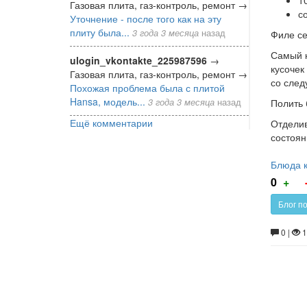
Газовая плита, газ-контроль, ремонт
→
с
Уточнение - после того как на эту
плиту была...
3 года 3 месяца
назад
Филе се
Самый к
ulogin_vkontakte_225987596
→
кусочек
Газовая плита, газ-контроль, ремонт
→
со след
Похожая проблема была с плитой
Hansa, модель...
3 года 3 месяца
назад
Полить 
Ещё комментарии
Отделив
состоян
Блюда 
Г
0
+
за
Блог по
0 |
1