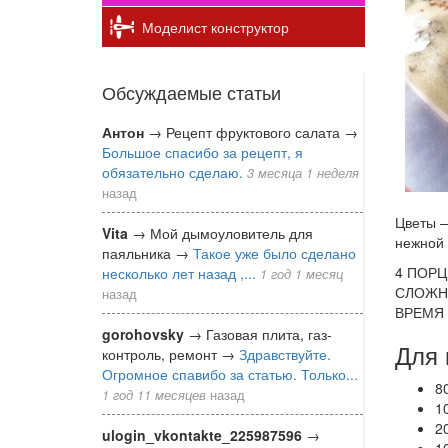
Моделист конструктор
Обсуждаемые статьи
Антон
→
Рецепт фруктового салата
→
Большое спасибо за рецепт, я
обязательно сделаю.
3 месяца 1 неделя
назад
Цветы —
Vita
→
Мой дымоуловитель для
нежной 
паяльника
→
Такое уже было сделано
4 ПОРЦ
несколько лет назад ,...
1 год 1 месяц
СЛОЖН
назад
ВРЕМЯ 
gorohovsky
→
Газовая плита, газ-
Для 
контроль, ремонт
→
Здравствуйте.
Огромное спавибо за статью. Только...
8
1 год 11 месяцев
назад
1
2
ulogin_vkontakte_225987596
→
1