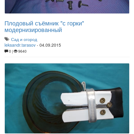
Плодовый съёмник "с горки"
модернизированный
Сад и огород
leksandr.tarasov
-
04.09.2015
0 |
9640