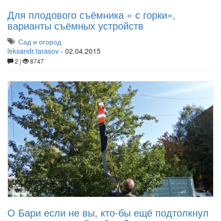
Для плодового съёмника « с горки»,
варианты съёмных устройств
Сад и огород
leksandr.tarasov
-
02.04.2015
2 |
8747
О Бари если не вы, кто-бы ещё подтолкнул