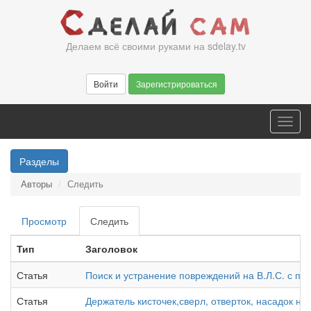
Перейти
к
основному
Делаем всё своими руками на sdelay.tv
содержанию
Войти
Зарегистрироваться
Toggl
navig
Разделы
Авторы
Следить
Главные
Просмотр
Следить
(активная
вкладки
вкладка)
Тип
Заголовок
Статья
Поиск и устранение повреждений на В.Л.С. с 
Статья
Держатель кисточек,сверл, отверток, насадок на 