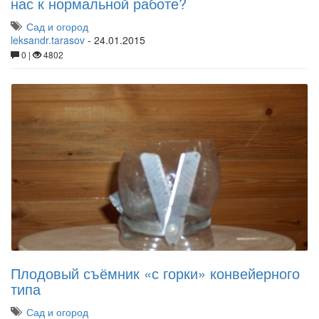
нас к нормальной работе?
Сад и огород
leksandr.tarasov
-
24.01.2015
0 |
4802
Плодовый съёмник «с горки» конвейерного
типа
Сад и огород