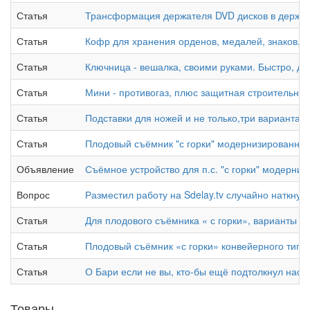
Статья
Трансформация держателя DVD дисков в держате
Статья
Кофр для хранения орденов, медалей, знаков,мо
Статья
Ключница - вешалка, своими руками. Быстро, де
Статья
Мини - противогаз, плюс защитная строительная,
Статья
Подставки для ножей и не только,три варианта д
Статья
Плодовый съёмник "с горки" модернизированны
Объявление
Съёмное устройство для п.с. "с горки" модерни
Вопрос
Разместил работу на Sdelay.tv случайно наткнул
Статья
Для плодового съёмника « с горки», варианты с
Статья
Плодовый съёмник «с горки» конвейерного типа
Статья
О Бари если не вы, кто-бы ещё подтолкнул нас 
Товары