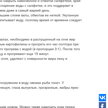
н накрыть намоченной и отжатой салфеткой, края
испарение воды с салфетки, и это поддержит в
ежим даже в самый жаркий день.
льшим слоем ваты, обмотав ее ниткой. Укутанную
впитывает воду, поэтому время от времени следует
запах, необходимо в распущенный на огне жир
ырые картофелины и прогреть его час-полтора при
 прогрева с водой (в пропорции 3:1). После того
цу и прогревают еще 15 минут.
огня, удаляют с поверхности жира пену и
погружении в воду свежая рыба тонет. У
чешуя, глаза выпуклые, прозрачные, жабры ярко-
ющим ножом. Можно также намочить руки перед