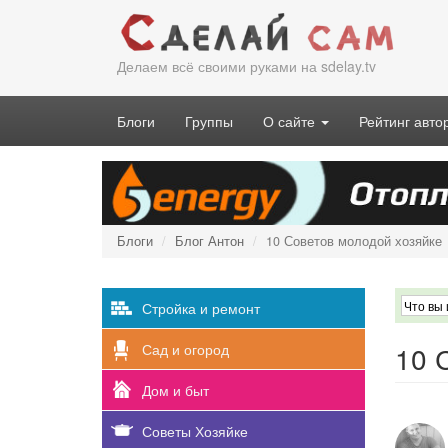
Перейти
к
основному
Делаем всё своими руками на sdelay.tv
содержанию
Блоги
Группы
О сайте
Рейтинг авто
Блоги
Блог Антон
10 Советов молодой хозяйке
Стройка и ремонт
10 
Сад и огород
Дом и быт
Советы Хозяйке