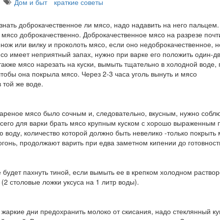
Дом и быт
краткие советы
знать доброкачественное ли мясо, надо надавить на него пальцем
т мясо доброкачественно. Доброкачественное мясо на разрезе почт
 нож или вилку и проколоть мясо, если оно недоброкачественное, н
со имеет неприятный запах, нужно при варке его положить один-два
акже мясо нарезать на куски, вымыть тщательно в холодной воде, 
чтобы она покрыла мясо. Через 2-3 часа уголь вынуть и мясо
в той же воде.
ареное мясо было сочным и, следовательно, вкусным, нужно собл
сего для варки брать мясо крупным куском с хорошо выраженным
 воду, количество которой должно быть невелико -только покрыть м
огонь, продолжают варить при едва заметном кипении до готовност
 будет пахнуть тиной, если вымыть ее в крепком холодном растворе
 (2 столовые ложки уксуса на 1 литр воды).
 жаркие дни предохранить молоко от скисания, надо стеклянный к