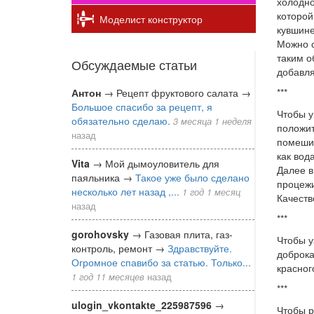
холодно
которой
Моделист конструктор
кувшине
Можно с
таким о
Обсуждаемые статьи
добавля
Антон
→
Рецепт фруктового салата
→
***
Большое спасибо за рецепт, я
Чтобы у
обязательно сделаю.
3 месяца 1 неделя
положит
назад
помешив
как вод
Vita
→
Мой дымоуловитель для
Далее в
паяльника
→
Такое уже было сделано
процежи
несколько лет назад ,...
1 год 1 месяц
Качеств
назад
***
gorohovsky
→
Газовая плита, газ-
Чтобы у
контроль, ремонт
→
Здравствуйте.
доброка
Огромное спавибо за статью. Только...
красног
1 год 11 месяцев
назад
***
ulogin_vkontakte_225987596
→
Чтобы р