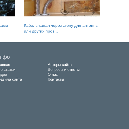
ками
Кабель-канал через стену для антенны
или других пров...
нфо
авная
Авторы сайта
е статьи
Вопросы и ответы
идео
О нас
авила сайта
Контакты