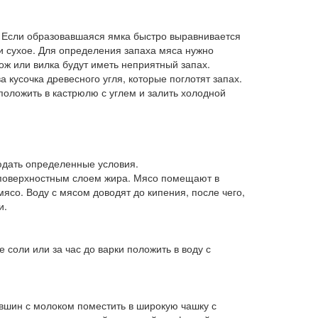
. Если образовавшаяся ямка быстро выравнивается
и сухое. Для определения запаха мяса нужно
ож или вилка будут иметь неприятный запах.
 кусочка древесного угля, которые поглотят запах.
положить в кастрюлю с углем и залить холодной
юдать определенные условия.
 поверхностным слоем жира. Мясо помещают в
ясо. Воду с мясом доводят до кипения, после чего,
и.
 соли или за час до варки положить в воду с
увшин с молоком поместить в широкую чашку с