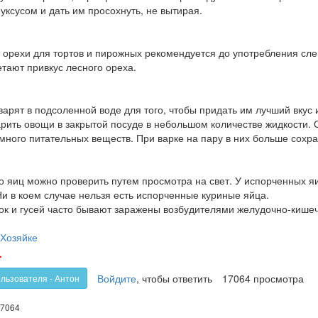
 уксусом и дать им просохнуть, не вытирая.
 орехи для тортов и пирожных рекомендуется до употребления слег
тают привкус лесного ореха.
арят в подсоленной воде для того, чтобы придать им лучший вкус 
арить овощи в закрытой посуде в небольшом количестве жидкости.
много питательных веществ. При варке на пару в них больше сохр
о яиц можно проверить путем просмотра на свет. У испорченных 
Ни в коем случае нельзя есть испорченные куриные яйца.
ок и гусей часто бывают заражены возбудителями желудочно-кишеч
Хозяйке
олос
Голос
-
!
против!
Войдите
, чтобы ответить
17064 просмотра
ользователя - Антон
7064