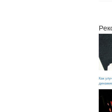
Рек
Как улу
динамик