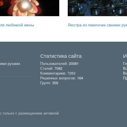
для любимой жены
Люстра из лампочек своими ру
Статистика сайта
И
ими руками.
Пользователей:
20081
Гл
Статей:
7082
Вс
Комментариев: 7263
В
Решенных вопросов:
164
Пр
Групп:
359
о только с размещением активной