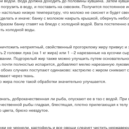
й водой. Вода должна доходить до половины кувшина. Затем кувши
 погрузить в воду, и поставить на сквозняк. Получится постоянное 
 настолько низкую температуру, что молоко не скиснет и будет св
делать и иначе: банку с молоком накрыть крышкой, обернуть небо
бразом банку ставят на блюдо с холодной водой. Вата постепенно 
ть холодной воды.
ничтожить неприятный, свойственный прогорклому жиру привкус и 
ь 2 головки лука (на 1 кг жира) или 1 --2 нарезанные на кусочки с
ании. Подгорелый жир также можно улучшить путем основательного
а почти полностью испарится, добавляют мелко нарезанную лукови
 обоих случаях поступают одинаково: кастрюлю с жиром снимают с 
вают через ткань.
о жира после такой обработки значительно улучшается.
знать, доброкачественная ли рыба, опускают ее в таз с водой. При 
чественной рыбы гладкая, блестящая, плотно прилегающая к телу 
о цвета, брюхо невздутое.
уки не чернели, картофель и все овощи следует чистить нержаве