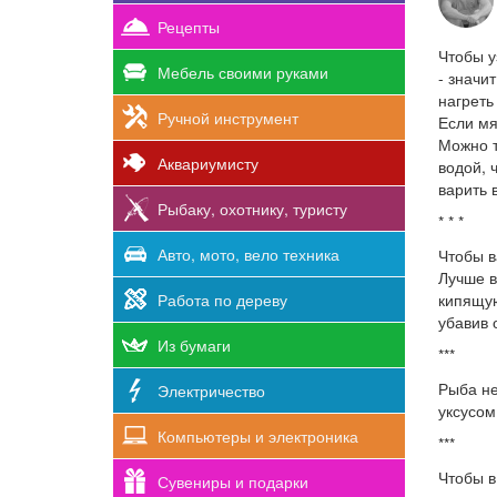
Рецепты
Чтобы у
Мебель своими руками
- значи
нагреть
Ручной инструмент
Если мя
Можно т
Аквариумисту
водой, 
варить 
Рыбаку, охотнику, туристу
* * *
Авто, мото, вело техника
Чтобы в
Лучше в
Работа по дереву
кипящую
убавив 
Из бумаги
***
Рыба не
Электричество
уксусом
Компьютеры и электроника
***
Чтобы в
Сувениры и подарки