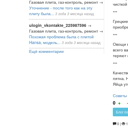
Газовая плита, газ-контроль, ремонт
→
чисткой
Уточнение - после того как на эту
***
плиту была...
3 года 3 месяца
назад
Грецкие
ulogin_vkontakte_225987596
→
приобре
Газовая плита, газ-контроль, ремонт
→
***
Похожая проблема была с плитой
Hansa, модель...
3 года 3 месяца
назад
Овощи в
всего в
Ещё комментарии
теряют 
***
Качеств
пятна. 
Яйца ут
Советы 
Г
0
+
за
Блог п
0 |
1