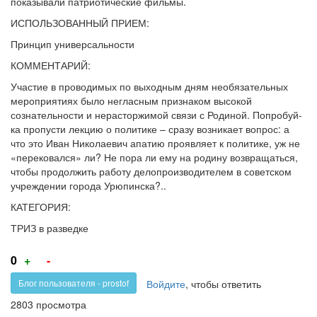
показывали патриотические фильмы.
ИСПОЛЬЗОВАННЫЙ ПРИЕМ:
Принцип универсальности
КОММЕНТАРИЙ:
Участие в проводимых по выходным дням необязательных
мероприятиях было негласным признаком высокой
сознательности и нерасторжимой связи с Родиной. Попробуй-
ка пропусти лекцию о политике – сразу возникает вопрос: а
что это Иван Николаевич апатию проявляет к политике, уж не
«перековался» ли? Не пора ли ему на родину возвращаться,
чтобы продолжить работу делопроизводителем в советском
учреждении города Урюпинска?..
КАТЕГОРИЯ:
ТРИЗ в разведке
Голос
Голос
0
+
-
за!
против!
Войдите
, чтобы ответить
Блог пользователя - prostof
2803 просмотра