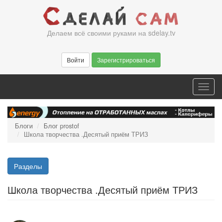
Перейти
к
основному
Делаем всё своими руками на sdelay.tv
содержанию
Войти
Зарегистрироваться
Toggl
navig
Блоги
Блог prostof
Школа творчества .Десятый приём ТРИЗ
Разделы
Школа творчества .Десятый приём ТРИЗ