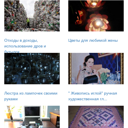
Отходы в доходы,
Цветы для любимой жены
использование дров и
бутылок
Люстра из лампочек своими
" Живопись иглой" ручная
руками
художественная гл...