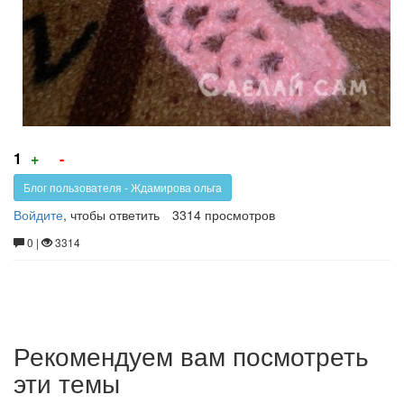
Голос
Голос
1
+
-
за!
против!
Блог пользователя - Ждамирова ольга
Войдите
, чтобы ответить
3314 просмотров
0 |
3314
Рекомендуем вам посмотреть
эти темы