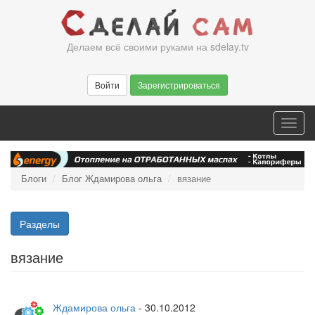
Перейти
к
основному
Делаем всё своими руками на sdelay.tv
содержанию
Войти
Зарегистрироваться
Toggl
navig
Блоги
Блог Ждамирова ольга
вязание
Разделы
вязание
Ждамирова ольга
-
30.10.2012