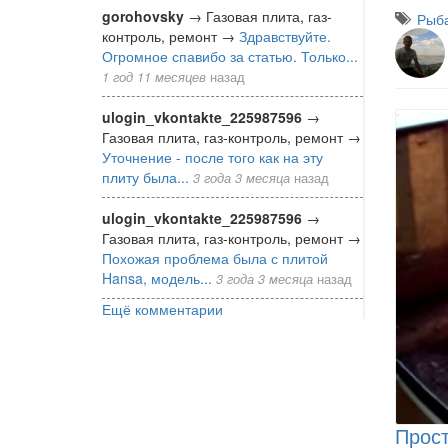
gorohovsky
→
Газовая плита, газ-
Рыба
контроль, ремонт
→
Здравствуйте.
Огромное спавибо за статью. Только...
1 год 11 месяцев
назад
ulogin_vkontakte_225987596
→
Газовая плита, газ-контроль, ремонт
→
Уточнение - после того как на эту
плиту была...
3 года 3 месяца
назад
ulogin_vkontakte_225987596
→
Газовая плита, газ-контроль, ремонт
→
Похожая проблема была с плитой
Hansa, модель...
3 года 3 месяца
назад
Ещё комментарии
Прост