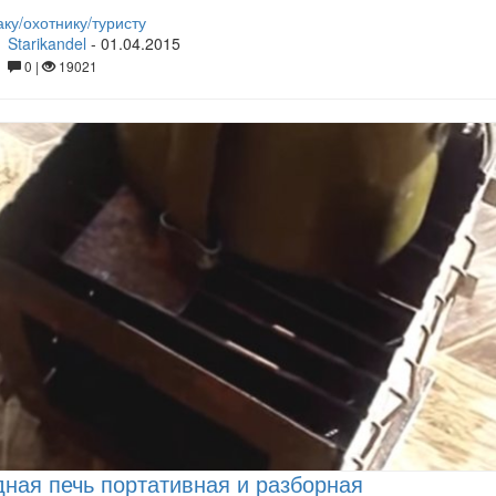
ку/охотнику/туристу
Starikandel
-
01.04.2015
0 |
19021
ная печь портативная и разборная