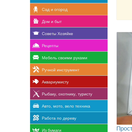
Сад и огород
Дом и быт
Советы Хозяйке
Рецепты
Мебель своими руками
Ручной инструмент
Аквариумисту
Рыбаку, охотнику, туристу
Авто, мото, вело техника
Работа по дереву
Прост
Из бумаги