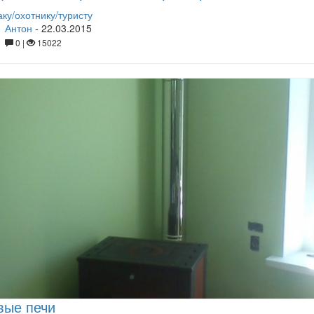
ку/охотнику/туристу
Антон
-
22.03.2015
0 |
15022
вые печи