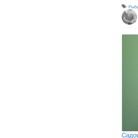
Рыба
Cадо