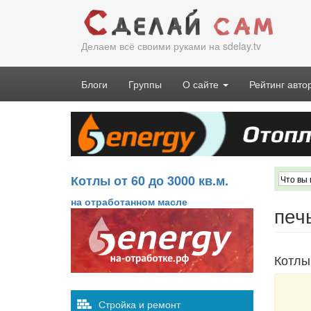
Перейти
к
основному
Делаем всё своими руками на sdelay.tv
содержанию
Блоги
Группы
О сайте
Рейтинг авто
Котлы от 60 до 3000 кв.м.
на отработанном масле
печ
Котлы
Стройка и ремонт