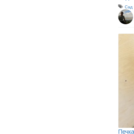
Сад 
Печка