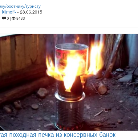
ку/охотнику/туристу
klimoff-
-
28.06.2015
0 |
8433
ая походная печка из консервных банок