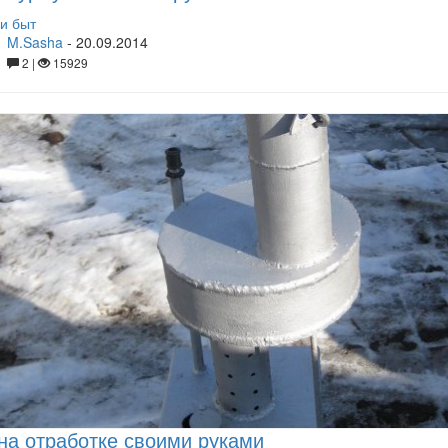
и быт
M.Sasha
-
20.09.2014
2 |
15929
на отработке своими руками