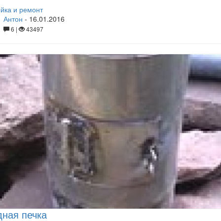
йка и ремонт
Антон
-
16.01.2016
6 |
43497
ная печка