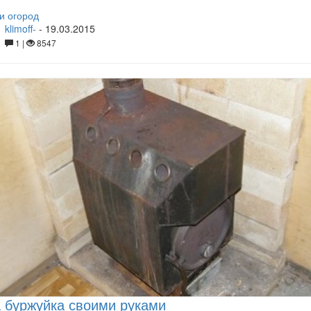
и огород
klimoff-
-
19.03.2015
1 |
8547
 буржуйка своими руками