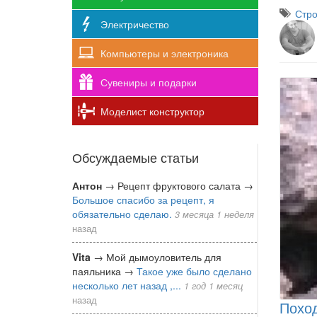
Стро
Электричество
Компьютеры и электроника
Сувениры и подарки
Моделист конструктор
Обсуждаемые статьи
Антон
→
Рецепт фруктового салата
→
Большое спасибо за рецепт, я
обязательно сделаю.
3 месяца 1 неделя
назад
Vita
→
Мой дымоуловитель для
паяльника
→
Такое уже было сделано
несколько лет назад ,...
1 год 1 месяц
назад
Поход