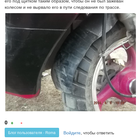
его под щитком таким образом, чтобы он не был зажеван
колесом и не вырвало его в пути следования по трассе.
Голос
Голос
0
+
-
за!
против!
Войдите
, чтобы ответить
Блог пользователя - Roma