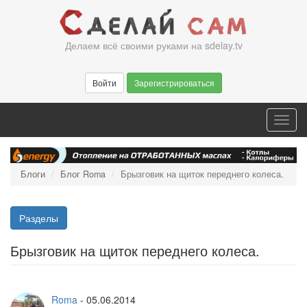
Перейти
к
основному
Делаем всё своими руками на sdelay.tv
содержанию
Войти
Зарегистрироваться
Toggl
navig
Блоги
Блог Roma
Брызговик на щиток переднего колеса.
Разделы
Брызговик на щиток переднего колеса.
Roma
-
05.06.2014