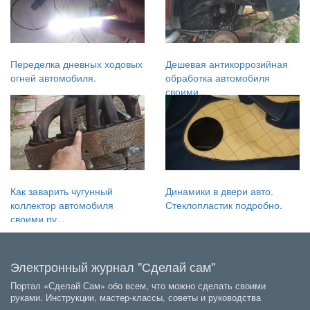
Переделка дневных ходовых
Дешевая антикоррозийная
огней автомобиля.
обработка автомобиля
своими...
Как заварить чугунный
Динамики в двери авто.
коллектор автомобиля
Стеклопластик подробно.
своими ру...
Электронный журнал "Сделай сам"
Портал «Сделай Сам» обо всем, что можно сделать своими
руками. Инструкции, мастер-классы, советы и руководства