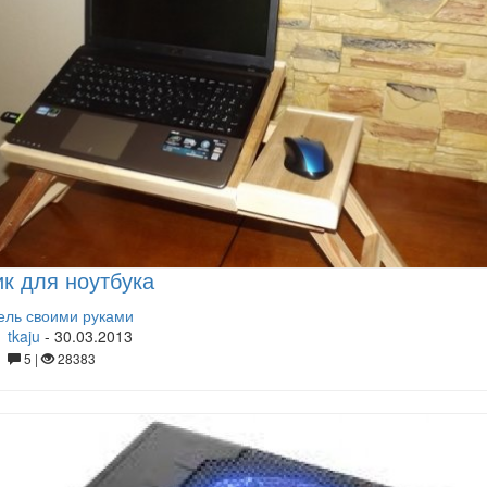
к для ноутбука
ль своими руками
tkaju
-
30.03.2013
5 |
28383