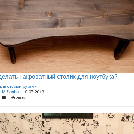
делать накроватный столик для ноутбука?
ль своими руками
M.Sasha
-
19.07.2013
0 |
20686