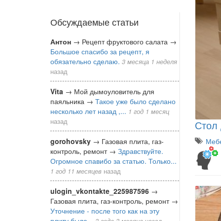
Обсуждаемые статьи
Антон
→
Рецепт фруктового салата
→
Большое спасибо за рецепт, я
обязательно сделаю.
3 месяца 1 неделя
назад
Vita
→
Мой дымоуловитель для
паяльника
→
Такое уже было сделано
несколько лет назад ,...
1 год 1 месяц
назад
Стол 
gorohovsky
→
Газовая плита, газ-
Мебе
контроль, ремонт
→
Здравствуйте.
Огромное спавибо за статью. Только...
1 год 11 месяцев
назад
ulogin_vkontakte_225987596
→
Газовая плита, газ-контроль, ремонт
→
Уточнение - после того как на эту
плиту была...
3 года 3 месяца
назад