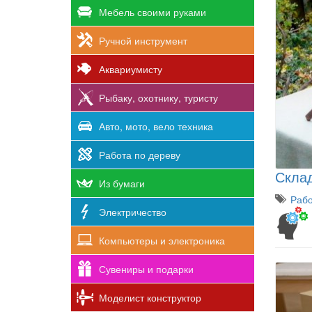
Мебель своими руками
Ручной инструмент
Аквариумисту
Рыбаку, охотнику, туристу
Авто, мото, вело техника
Работа по дереву
Склад
Из бумаги
Рабо
Электричество
Компьютеры и электроника
Сувениры и подарки
Моделист конструктор