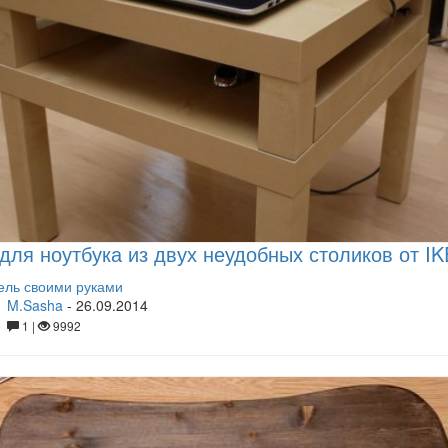
для ноутбука из двух неудобных столиков от I
ль своими руками
M.Sasha
-
26.09.2014
1 |
9992