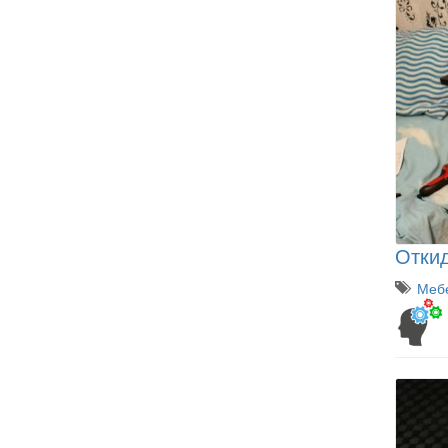
Откид
Мебе