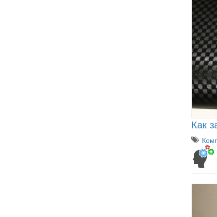
Как з
Комп