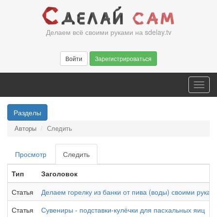
Перейти
к
основному
Делаем всё своими руками на sdelay.tv
содержанию
Войти
Зарегистрироваться
Toggl
navig
Разделы
Авторы
Следить
Главные
Просмотр
Следить
(активная
вкладки
вкладка)
Тип
Заголовок
Статья
Делаем горелку из банки от пива (воды) своими рукам
Статья
Сувениры - подставки-кулёчки для пасхальных яиц