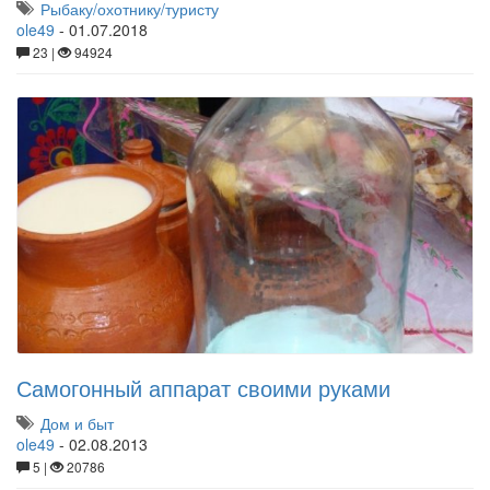
Рыбаку/охотнику/туристу
ole49
-
01.07.2018
23 |
94924
Самогонный аппарат своими руками
Дом и быт
ole49
-
02.08.2013
5 |
20786