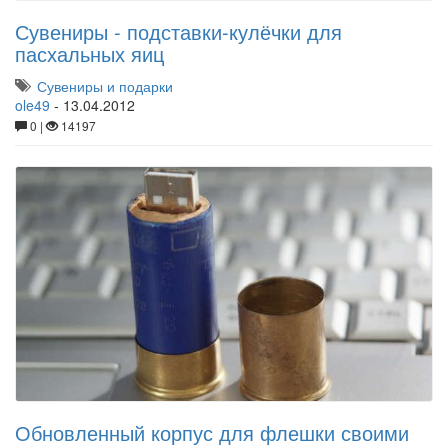
Сувениры - подставки-кулёчки для
пасхальных яиц
Сувениры и подарки
ole49
-
13.04.2012
0 |
14197
Обновленный корпус для флешки своими