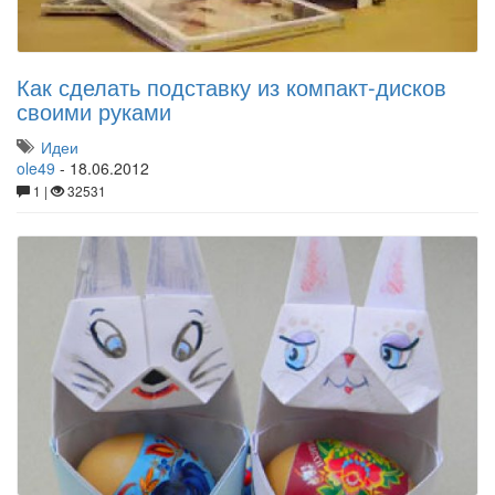
Как сделать подставку из компакт-дисков
своими руками
Идеи
ole49
-
18.06.2012
1 |
32531