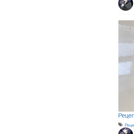
Рецеп
Рец