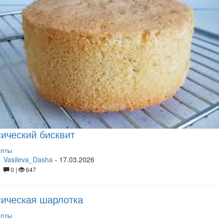
ический бисквит
епты
Vasileva_Dasha
-
17.03.2026
0 |
647
ическая шарлотка
епты