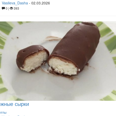
Vasileva_Dasha
-
02.03.2026
0 |
393
ожные сырки
епты