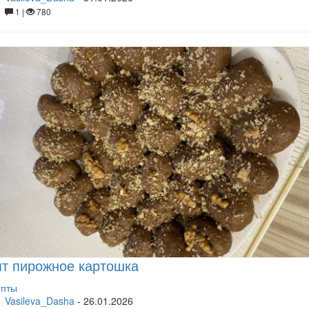
1 |
780
т пирожное картошка
епты
Vasileva_Dasha
-
26.01.2026