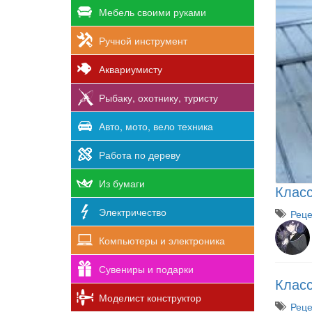
Мебель своими руками
Ручной инструмент
Аквариумисту
Рыбаку, охотнику, туристу
Авто, мото, вело техника
Работа по дереву
Из бумаги
Класс
Электричество
Рец
Компьютеры и электроника
Сувениры и подарки
Класс
Моделист конструктор
Рец