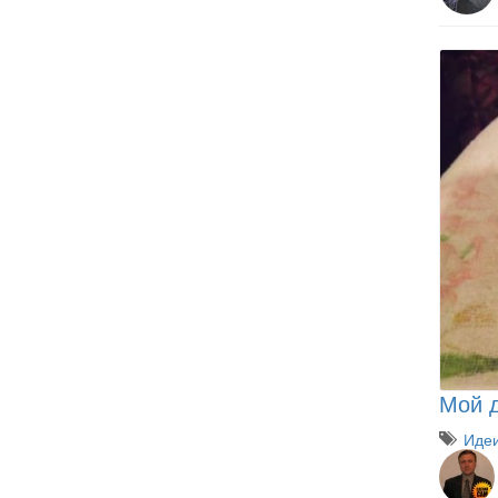
Мой 
Иде