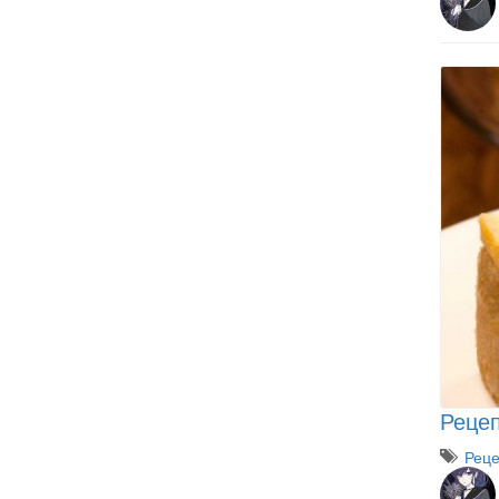
Рецеп
Рец