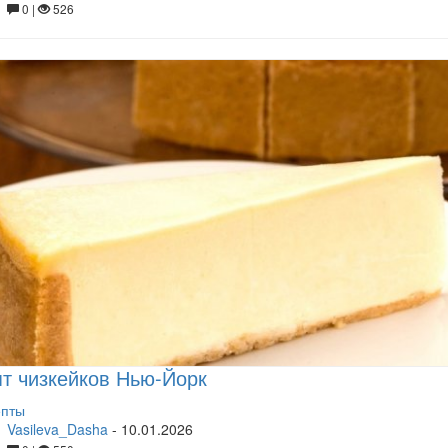
0 |
526
т чизкейков Нью-Йорк
епты
Vasileva_Dasha
-
10.01.2026