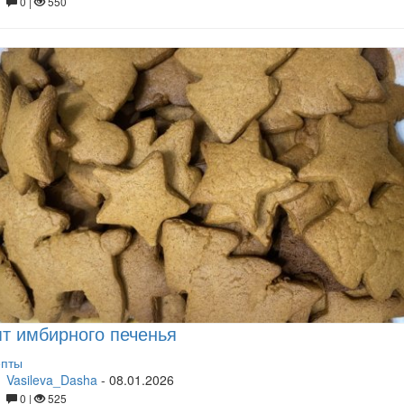
0 |
550
т имбирного печенья
епты
Vasileva_Dasha
-
08.01.2026
0 |
525