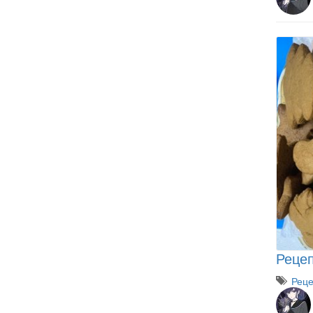
Рецеп
Рец