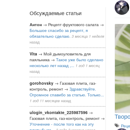
Обсуждаемые статьи
Антон
→
Рецепт фруктового салата
→
Большое спасибо за рецепт, я
обязательно сделаю.
3 месяца 1 неделя
назад
Vita
→
Мой дымоуловитель для
паяльника
→
Такое уже было сделано
несколько лет назад ,...
1 год 1 месяц
назад
gorohovsky
→
Газовая плита, газ-
контроль, ремонт
→
Здравствуйте.
Огромное спавибо за статью. Только...
1 год 11 месяцев
назад
ulogin_vkontakte_225987596
→
Твор
Газовая плита, газ-контроль, ремонт
→
Уточнение - после того как на эту
Рец
плиту была...
3 года 3 месяца
назад