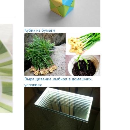
Кубик из бумаги
Выращивание имбиря в домашних
условиях