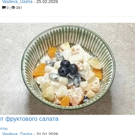
Vasileva_Dasha
-
25.02.2026
0 |
381
т фруктового салата
епты
Vasileva_Dasha
-
31.01.2026