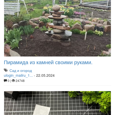
Пирамида из камней своими руками.
Сад и огород
ulogin_mailru_1...
-
22.05.2024
0 |
24748