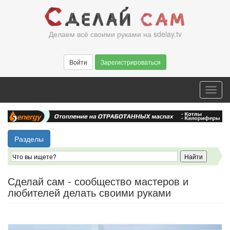
Перейти
к
основному
Делаем всё своими руками на sdelay.tv
содержанию
Войти
Зарегистрироваться
Toggl
navig
Разделы
Сделай сам - сообщество мастеров и
любителей делать своими руками