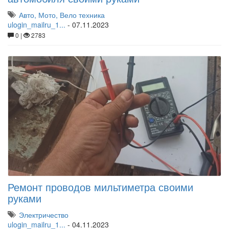
Авто, Мото, Вело техника
ulogin_mailru_1...
-
07.11.2023
0 |
2783
Ремонт проводов мильтиметра своими
руками
Электричество
ulogin_mailru_1...
-
04.11.2023