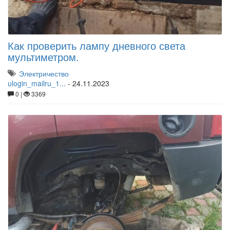
Как проверить лампу дневного света
мультиметром.
Электричество
ulogin_mailru_1...
-
24.11.2023
0 |
3369