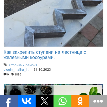
Как закрепить ступени на лестнице с
железными косоурами.
Стройка и ремонт
ulogin_mailru_1...
-
31.10.2023
0 |
1886