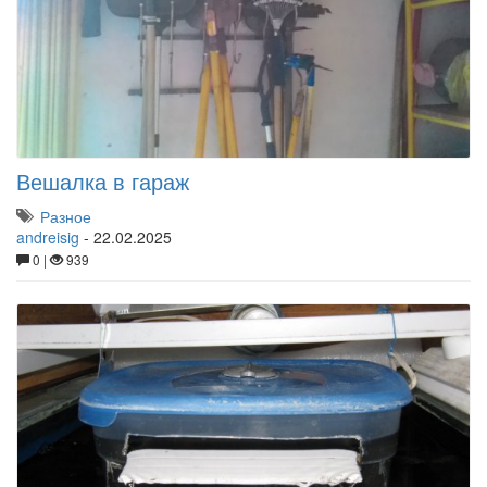
Вешалка в гараж
Разное
andreisig
-
22.02.2025
0 |
939