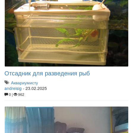
Отсадник для разведения рыб
Аквариумисту
andreisig
-
23.02.2025
0 |
962