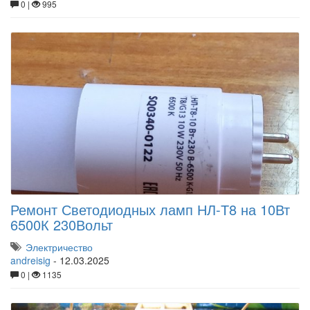
0 |
995
Ремонт Светодиодных ламп НЛ-Т8 на 10Вт
6500К 230Вольт
Электричество
andreisig
-
12.03.2025
0 |
1135