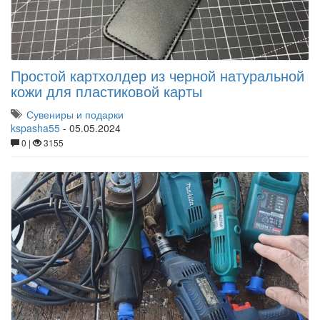
Простой картхолдер из черной натуральной
кожи для пластиковой карты
Сувениры и подарки
kspasha55
-
05.05.2024
0 |
3155