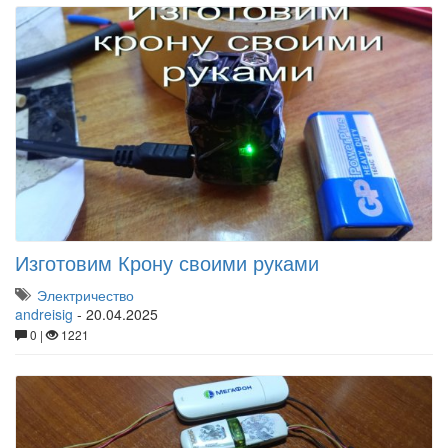
Изготовим Крону своими руками
Электричество
andreisig
-
20.04.2025
0 |
1221